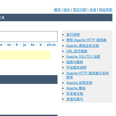
模块
|
指令
|
常见问题
|
术语
|
网站导航
.4
发行说明
使用 Apache HTTP 服务器
en
|
es
|
fr
|
ja
|
ko
|
tr
|
zh-cn
Apache 虚拟主机文档
URL 改写指南
Apache SSL/TLS 加密
指南与教程
平台相关说明
Apache HTTP 服务器与支持
程序
Apache 杂项文档
Apache 模块
开发者文档
术语与索引