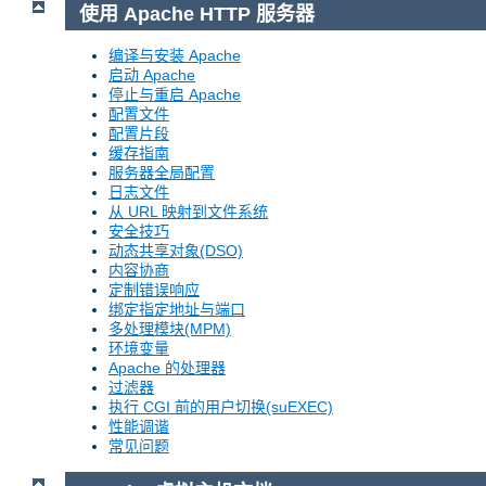
使用 Apache HTTP 服务器
编译与安装 Apache
启动 Apache
停止与重启 Apache
配置文件
配置片段
缓存指南
服务器全局配置
日志文件
从 URL 映射到文件系统
安全技巧
动态共享对象(DSO)
内容协商
定制错误响应
绑定指定地址与端口
多处理模块(MPM)
环境变量
Apache 的处理器
过滤器
执行 CGI 前的用户切换(suEXEC)
性能调谐
常见问题