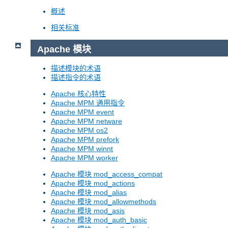
概述
相关标准
Apache 模块
描述模块的术语
描述指令的术语
Apache 核心特性
Apache MPM 通用指令
Apache MPM event
Apache MPM netware
Apache MPM os2
Apache MPM prefork
Apache MPM winnt
Apache MPM worker
Apache 模块 mod_access_compat
Apache 模块 mod_actions
Apache 模块 mod_alias
Apache 模块 mod_allowmethods
Apache 模块 mod_asis
Apache 模块 mod_auth_basic