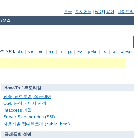
모듈
|
지시어들
|
FAQ
|
용어
|
사이트맵
 2.4
한 언어:
da
|
de
|
en
|
es
|
fr
|
ja
|
ko
|
pt-br
|
ru
|
tr
|
zh-cn
How-To / 투토리얼
인증, 권한부여, 접근제어
CGI: 동적 페이지 생성
.htaccess 파일
Server Side Includes (SSI)
사용자별 웹디렉토리 (public_html)
플래폼별 설명