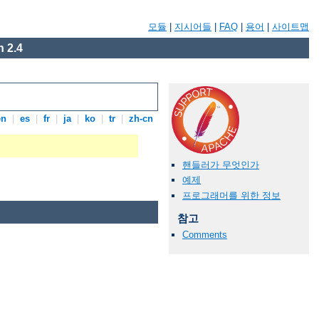
모듈
|
지시어들
|
FAQ
|
용어
|
사이트맵
 2.4
en
|
es
|
fr
|
ja
|
ko
|
tr
|
zh-cn
핸들러가 무엇인가
예제
프로그래머를 위한 정보
참고
Comments