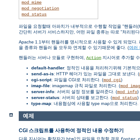
mod_mime
mod_negotiation
mod_status
파일을 요청할때 아파치가 내부적으로 수행할 작업을 "핸들러(ha
간단히 서버가 서비스하지만, 어떤 파일 종류는 따로 "처리된다(han
Apache 1.1부터 핸들러를 명시적으로 사용할 수 있게 되었
을 종류와 핸들러 둘 모두와 연계할 수 있기때문에 좋다. (
여러
핸들러는 서버나 모듈로 구현하여,
지시어로 추가할 수 
Action
default-handler
: 정적인 내용을 처리하기위해 기본적
send-as-is
: HTTP 헤더가 있는 파일을 그대로 보낸다. (
cgi-script
: 파일을 CGI로 처리한다. (
)
mod_cgi
imap-file
: imagemap 규칙 파일로 처리한다. (
mod_ima
server-info
: 서버의 설정 정보를 알려준다. (
)
mod_info
server-status
: 서버의 상태를 보고한다. (
)
mod_status
type-map
: 내용협상에 사용할 type map으로 처리한다. 
예제
CGI 스크립트를 사용하여 정적인 내용 수정하기
다음 지시어는 확장자가
인 파일을 요청할 경우
html
footer.