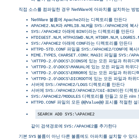
직접 소스를 컴파일한 경우 NetWare에 아파치를 설치하는 방법
NetWare 볼륨에
라는 디렉토리를 만든다
Apache2
과
을
에 복
APACHE2.NLM
APRLIB.NLM
SYS:/APACHE2
아래에
이라는 디렉토리를 만든다
SYS:/APACHE2
BIN
,
,
,
HTDIGEST.NLM
HTPASSWD.NLM
HTDBM.NLM
LOGRES.
아래에
라는 디렉토리를 만든다
SYS:/APACHE2
CONF
파일을
에 복
HTTPD-STD.CONF
SYS:/APACHE2/CONF
,
,
파일을
MIME.TYPES
CHARSET.CONV
MAGIC
SYS:/APA
에 있는 모든 파일과 하위
\HTTPD-2.0\DOCS\ICONS
에 있는 모든 파일과 하위
\HTTPD-2.0\DOCS\MANUAL
에 있는 모든 파일과 하위
\HTTPD-2.0\DOCS\ERROR
에 있는 모든 파일과 하
\HTTPD-2.0\DOCS\DICROOT
서버에
디렉토리를 만든다
SYS:/APACHE2/LOGS
서버에
이란 디렉토
SYS:/APACHE2/APACHE2/CGI-BIN
디렉토리를 만들고 모든 nlm
SYS:/APACHE2/MODULES
파일의 모든
표시를 적절한 설
HTTPD.CONF
@@Value@@
SEARCH ADD SYS:\APACHE2
같이 검색경로에
를 추가한다
SYS:/APACHE2
기본
볼륨이 아닌 다른 볼륨에도 아파치를 설치할 수 있다.
SYS