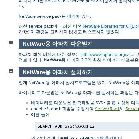
아파치 2.0은 NetWare 6.0 service pack 3 이상에서 동
다.
NetWare service pack은
여기
에 있다.
최신 service pack이나 최신 버전
NetWare Libraries for C (Lib
2.0은 이 환경을 고려하지 않았고 테스트하지 않았다.
NetWare용 아파치 다운받기
아파치 최신 버전에 대한 정보는
http://www.apache.org/
에서 
정보가 있다. NetWare용 아파치 2.0의 최신 바이너리 배포본
NetWare용 아파치 설치하기
현재 NetWare용 아파치 설치프로그램은 없다. NetWare용 
바이너리로 다운받은 NetWare용 아파치를 설치하는 과정은 다
바이너리로 다운받은 압축파일을
볼륨 최상위 디렉
SYS:
파일을 수정하여
와
apache2.conf
ServerRoot
Serve
예를 들어
SEARCH ADD SYS:\APACHE2
와 같이 검색경로에
를 추가한다
SYS:/APACHE2