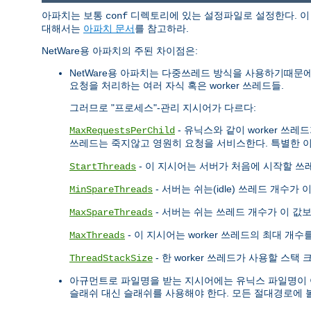
아파치는 보통
디렉토리에 있는 설정파일로 설정한다. 이 
conf
대해서는
아파치 문서
를 참고하라.
NetWare용 아파치의 주된 차이점은:
NetWare용 아파치는 다중쓰레드 방식을 사용하기때문
요청을 처리하는 여러 자식 혹은 worker 쓰레드들.
그러므로 "프로세스"-관리 지시어가 다르다:
- 유닉스와 같이 worker 
MaxRequestsPerChild
쓰레드는 죽지않고 영원히 요청을 서비스한다. 특별한 이
- 이 지시어는 서버가 처음에 시작할 
StartThreads
- 서버는 쉬는(idle) 쓰레드 개수가
MinSpareThreads
- 서버는 쉬는 쓰레드 개수가 이 값
MaxSpareThreads
- 이 지시어는 worker 쓰레드의 최대 개
MaxThreads
- 한 worker 쓰레드가 사용할 스
ThreadStackSize
아규먼트로 파일명을 받는 지시어에는 유닉스 파일명이 아
슬래쉬 대신 슬래쉬를 사용해야 한다. 모든 절대경로에