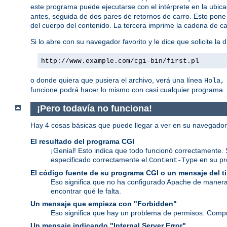
este programa puede ejecutarse con el intérprete en la ubic
antes, seguida de dos pares de retornos de carro. Esto pone 
del cuerpo del contenido. La tercera imprime la cadena de ca
Si lo abre con su navegador favorito y le dice que solicite la d
http://www.example.com/cgi-bin/first.pl
o donde quiera que pusiera el archivo, verá una línea
Hola,
funcione podrá hacer lo mismo con casi cualquier programa.
¡Pero todavía no funciona!
Hay 4 cosas básicas que puede llegar a ver en su navegado
El resultado del programa CGI
¡Genial! Esto indica que todo funcionó correctamente. 
especificado correctamente el
en su p
Content-Type
El código fuente de su programa CGI o un mensaje del 
Eso significa que no ha configurado Apache de manera
encontrar qué le falta.
Un mensaje que empieza con "Forbidden"
Eso significa que hay un problema de permisos. Comp
Un mensaje indicando "Internal Server Error"