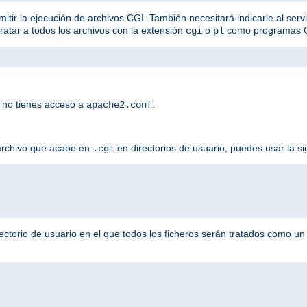
mitir la ejecución de archivos CGI. También necesitará indicarle al serv
tratar a todos los archivos con la extensión
o
como programas 
cgi
pl
 no tienes acceso a
.
apache2.conf
 archivo que acabe en
en directorios de usuario, puedes usar la si
.cgi
ectorio de usuario en el que todos los ficheros serán tratados como u