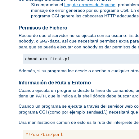
Si comprueba el
Log de errores de Apache
, probablem
mensaje de error generado por su programa CGI. En e
programa CGI genere las cabeceras HTTP adecuadas
Permisos de Fichero
Recuerde que el servidor no se ejecuta con su usuario. Es dec
, o
, así que necesitará permisos extra par
nobody
www-data
para que se pueda ejecutar con
es dar permisos de e
nobody
chmod a+x first.pl
Además, si su programa lee desde o escribe a cualquier otro/
Información de Ruta y Entorno
Cuando ejecuta un programa desde la línea de comandos, usted
tiene un
, que le indica a la shell dónde debe buscar ar
PATH
Cuando un programa se ejecuta a través del servidor web 
programa CGI (como por ejemplo
) necesitará que
sendmail
Una manifestación común de esto es la ruta del intérprete d
#!/usr/bin/perl