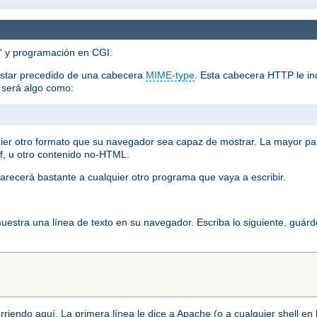
'' y programación en CGI.
estar precedido de una cabecera
MIME-type
. Esta cabecera HTTP le ind
o será algo como:
ier otro formato que su navegador sea capaz de mostrar. La mayor pa
f, u otro contenido no-HTML.
arecerá bastante a cualquier otro programa que vaya a escribir.
stra una línea de texto en su navegador. Escriba lo siguiente, guárd
ocurriendo aquí. La primera línea le dice a Apache (o a cualquier shell e