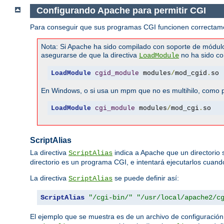
Configurando Apache para permitir CGI
Para conseguir que sus programas CGI funcionen correctamen
Nota: Si Apache ha sido compilado con soporte de módul
asegurarse de que la directiva
no ha sido co
LoadModule
LoadModule
cgid_module
 modules
/
mod_cgid
.
so
En Windows, o si usa un mpm que no es multihilo, como pr
LoadModule
cgi_module
 modules
/
mod_cgi
.
so
ScriptAlias
La directiva
indica a Apache que un directorio
ScriptAlias
directorio es un programa CGI, e intentará ejecutarlos cuando 
La directiva
se puede definir así:
ScriptAlias
ScriptAlias
"/cgi-bin/"
"/usr/local/apache2/c
El ejemplo que se muestra es de un archivo de configuració