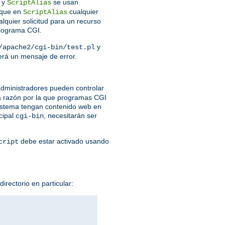
y
se usan
ScriptAlias
que en
cualquier
ScriptAlias
lquier solicitud para un recurso
programa CGI.
y
/apache2/cgi-bin/test.pl
verá un mensaje de error.
dministradores pueden controlar
a razón por la que programas CGI
 sistema tengan contenido web en
cipal
, necesitarán ser
cgi-bin
debe estar activado usando
cript
irectorio en particular: