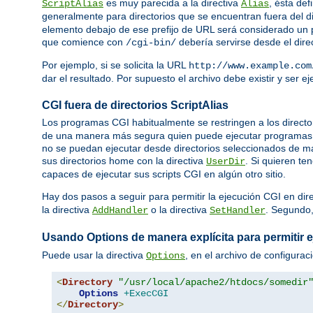
es muy parecida a la directiva
, ésta def
ScriptAlias
Alias
generalmente para directorios que se encuentran fuera del d
elemento debajo de ese prefijo de URL será considerado un p
que comience con
debería servirse desde el dire
/cgi-bin/
Por ejemplo, si se solicita la URL
http://www.example.com
dar el resultado. Por supuesto el archivo debe existir y ser 
CGI fuera de directorios ScriptAlias
Los programas CGI habitualmente se restringen a los directo
de una manera más segura quien puede ejecutar programas C
no se puedan ejecutar desde directorios seleccionados de ma
sus directorios home con la directiva
. Si quieren te
UserDir
capaces de ejecutar sus scripts CGI en algún otro sitio.
Hay dos pasos a seguir para permitir la ejecución CGI en dir
la directiva
o la directiva
. Segundo
AddHandler
SetHandler
Usando Options de manera explícita para permitir 
Puede usar la directiva
, en el archivo de configurac
Options
<
Directory
"/usr/local/apache2/htdocs/somedir
Options
+ExecCGI
</
Directory
>