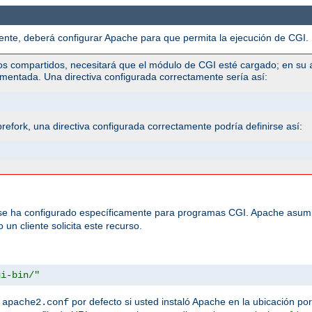
te, deberá configurar Apache para que permita la ejecución de CGI. H
os compartidos, necesitará que el módulo de CGI esté cargado; en su
mentada. Una directiva configurada correctamente sería así:
efork, una directiva configurada correctamente podría definirse así:
 se ha configurado específicamente para programas CGI. Apache asumi
un cliente solicita este recurso.
gi-bin/"
n
por defecto si usted instaló Apache en la ubicación por
apache2.conf