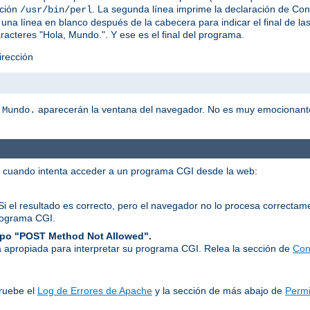
ación
. La segunda línea imprime la declaración de C
/usr/bin/perl
una línea en blanco después de la cabecera para indicar el final de l
racteres "Hola, Mundo.". Y ese es el final del programa.
irección
aparecerán la ventana del navegador. No es muy emocionant
 Mundo.
r cuando intenta acceder a un programa CGI desde la web:
Si el resultado es correcto, pero el navegador no lo procesa correcta
rograma CGI.
tipo "POST Method Not Allowed".
 apropiada para interpretar su programa CGI. Relea la sección de
Con
ruebe el
Log de Errores de Apache
y la sección de más abajo de
Permi