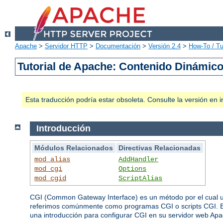
Apache
>
Servidor HTTP
>
Documentación
>
Versión 2.4
>
How-To / Tu
Tutorial de Apache: Contenido Dinámic
Esta traducción podría estar obsoleta. Consulte la versión e
Introducción
Módulos Relacionados
Directivas Relacionadas
mod_alias
AddHandler
mod_cgi
Options
mod_cgid
ScriptAlias
CGI (Common Gateway Interface) es un método por el cual un
referimos comúnmente como programas CGI o scripts CGI. Es
una introducción para configurar CGI en su servidor web Apac