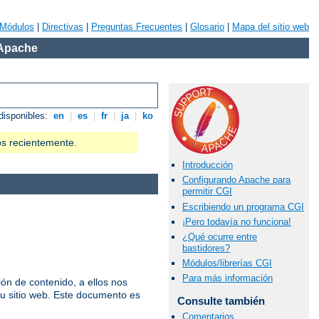
Módulos
|
Directivas
|
Preguntas Frecuentes
|
Glosario
|
Mapa del sitio web
 Apache
disponibles:
en
|
es
|
fr
|
ja
|
ko
os recientemente.
Introducción
Configurando Apache para
permitir CGI
Escribiendo un programa CGI
¡Pero todavía no funciona!
¿Qué ocurre entre
bastidores?
Módulos/librerías CGI
Para más información
n de contenido, a ellos nos
u sitio web. Este documento es
Consulte también
Comentarios