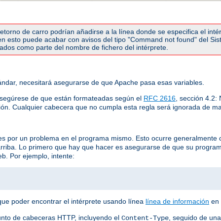
torno de carro podrían añadirse a la línea donde se especifica el inté
r en esto puede acabar con avisos del tipo "Command not found" del Si
etados como parte del nombre de fichero del intérprete.
ndar, necesitará asegurarse de que Apache pasa esas variables.
asegúrese de que están formateadas según el
RFC 2616
, sección 4.2
ión. Cualquier cabecera que no cumpla esta regla será ignorada de ma
 es por un problema en el programa mismo. Esto ocurre generalmente 
arriba. Lo primero que hay que hacer es asegurarse de que su progra
b. Por ejemplo, intente:
que poder encontrar el intérprete usando línea
línea de información
en 
unto de cabeceras HTTP, incluyendo el
, seguido de una
Content-Type