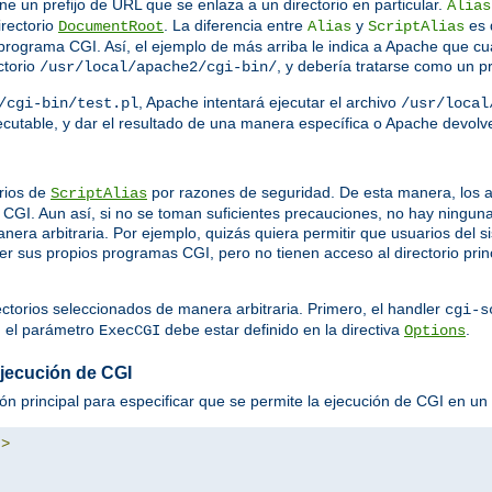
ine un prefijo de URL que se enlaza a un directorio en particular.
Alias
irectorio
. La diferencia entre
y
es 
DocumentRoot
Alias
ScriptAlias
rograma CGI. Así, el ejemplo de más arriba le indica a Apache que cua
ctorio
, y debería tratarse como un 
/usr/local/apache2/cgi-bin/
, Apache intentará ejecutar el archivo
/cgi-bin/test.pl
/usr/local
ejecutable, y dar el resultado de una manera específica o Apache devol
rios de
por razones de seguridad. De esta manera, los a
ScriptAlias
GI. Aun así, si no se toman suficientes precauciones, no hay ningun
nera arbitraria. Por ejemplo, quizás quiera permitir que usuarios del
ner sus propios programas CGI, pero no tienen acceso al directorio prin
ectorios seleccionados de manera arbitraria. Primero, el handler
cgi-s
, el parámetro
debe estar definido en la directiva
.
ExecCGI
Options
ejecución de CGI
ión principal para especificar que se permite la ejecución de CGI en un d
"
>