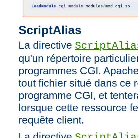
LoadModule
cgi_module
 modules
/
mod_cgi
.
so
ScriptAlias
La directive
ScriptAlia
qu'un répertoire particuli
programmes CGI. Apache
tout fichier situé dans ce 
programme CGI, et tentera
lorsque cette ressource fe
requête client.
La directive
ScriptAlia