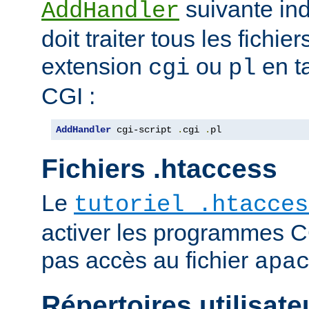
suivante ind
AddHandler
doit traiter tous les fichi
extension
ou
en t
cgi
pl
CGI :
AddHandler
 cgi-script 
.
cgi 
.
pl
Fichiers .htaccess
Le
tutoriel .htacces
activer les programmes C
pas accès au fichier
apa
Répertoires utilisate