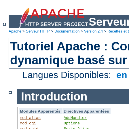
Serveu
Apache
>
Serveur HTTP
>
Documentation
>
Version 2.4
>
Recettes et t
Tutoriel Apache : C
dynamique basé sur
Langues Disponibles:
e
Introduction
Modules Apparentés
Directives Apparentées
mod_alias
AddHandler
mod_cgi
Options
mod_cgid
ScriptAlias