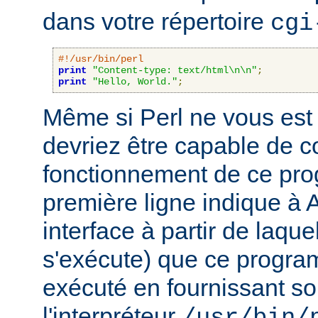
dans votre répertoire
cgi
#!/usr/bin/perl
print
"Content-type: text/html\n\n"
;
print
"Hello, World."
;
Même si Perl ne vous est 
devriez être capable de 
fonctionnement de ce pr
première ligne indique à 
interface à partir de laqu
s'exécute) que ce progra
exécuté en fournissant son
l'interpréteur
/usr/bin/