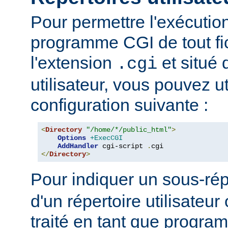
Pour permettre l'exécutio
programme CGI de tout fi
l'extension
et situé 
.cgi
utilisateur, vous pouvez uti
configuration suivante :
<
Directory
"/home/*/public_html"
>
Options
+ExecCGI
AddHandler
 cgi-script 
.
</
Directory
>
Pour indiquer un sous-rép
d'un répertoire utilisateur 
traité en tant que progr