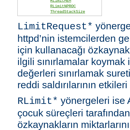
RLimitMEM
RLimitNPROC
ThreadStackSize
yönerge
LimitRequest*
httpd’nin istemcilerden ge
için kullanacağı özkaynakla
ilgili sınırlamalar koymak i
değerleri sınırlamak suret
reddi saldırılarının etkileri 
yönergeleri ise 
RLimit*
çocuk süreçleri tarafından
özkaynakların miktarlarını