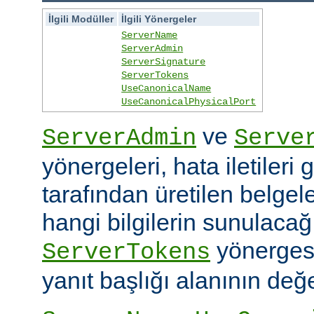
İlgili Modüller
İlgili Yönergeler
ServerName
ServerAdmin
ServerSignature
ServerTokens
UseCanonicalName
UseCanonicalPhysicalPort
ve
ServerAdmin
Serve
yönergeleri, hata iletileri
tarafından üretilen belgele
hangi bilgilerin sunulacağın
yönerges
ServerTokens
yanıt başlığı alanının değer