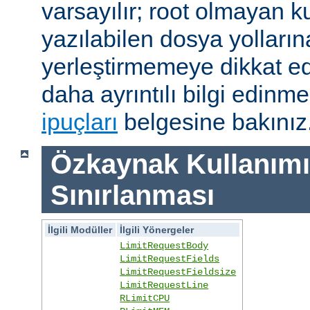
varsayılır; root olmayan ku
yazılabilen dosya yolları
yerleştirmemeye dikkat e
daha ayrıntılı bilgi edinme
ipuçları
belgesine bakınız
Özkaynak Kullanımı
Sınırlanması
İlgili Modüller
İlgili Yönergeler
LimitRequestBody
LimitRequestFields
LimitRequestFieldsize
LimitRequestLine
RLimitCPU