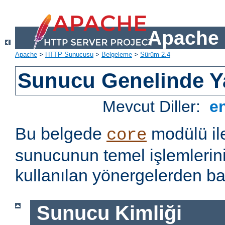
Apache 
Apache
>
HTTP Sunucusu
>
Belgeleme
>
Sürüm 2.4
Sunucu Genelinde Y
Mevcut Diller:
e
Bu belgede
modülü il
core
sunucunun temel işlemlerin
kullanılan yönergelerden baz
Sunucu Kimliği