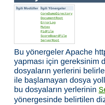
İlgili Modüller
İlgili Yönergeler
CoreDumpDirectory
DocumentRoot
ErrorLog
Mutex
PidFile
ScoreBoardFile
ServerRoot
Bu yönergeler Apache htt
yapması için gereksinim d
dosyaların yerlerini belirler
ile başlamayan dosya yoll
bu dosyaların yerlerinin
S
yönergesinde belirtilen diz