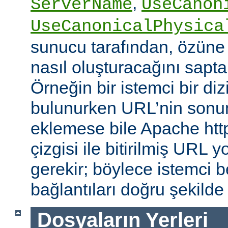
,
ServerName
UseCanon
UseCanonicalPhysica
sunucu tarafından, özüne 
nasıl oluşturacağını saptam
Örneğin bir istemci bir diz
bulunurken URL’nin sonun
eklemese bile Apache http
çizgisi ile bitirilmiş URL
gerekir; böylece istemci b
bağlantıları doğru şekilde
Dosyaların Yerleri