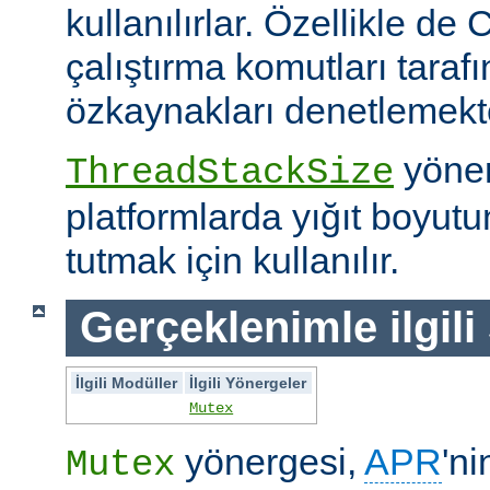
kullanılırlar. Özellikle de 
çalıştırma komutları taraf
özkaynakları denetlemekte 
yöner
ThreadStackSize
platformlarda yığıt boyut
tutmak için kullanılır.
Gerçeklenimle ilgili
İlgili Modüller
İlgili Yönergeler
Mutex
yönergesi,
APR
'ni
Mutex