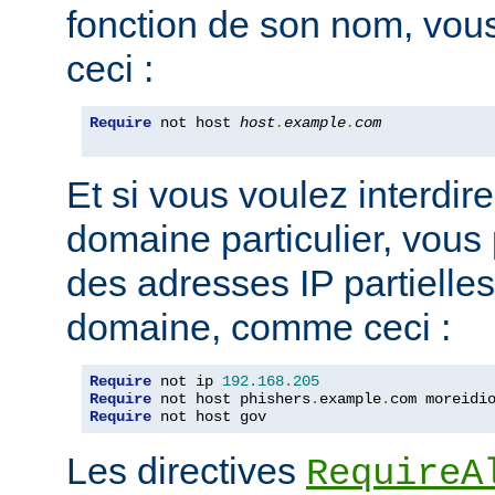
fonction de son nom, vou
ceci :
Require
 not host 
host
.
example
.
com
Et si vous voulez interdire
domaine particulier, vous
des adresses IP partiell
domaine, comme ceci :
Require
 not ip 
192.168
.
205
Require
 not host phishers
.
example
.
com moreidi
Require
 not host gov
Les directives
RequireA