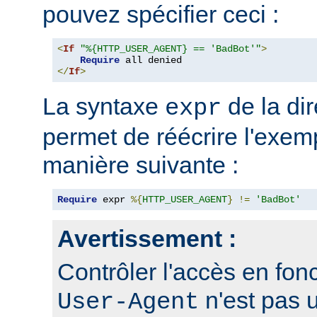
pouvez spécifier ceci :
<
If
"%{HTTP_USER_AGENT} == 'BadBot'"
>
Require
</
If
>
La syntaxe
de la di
expr
permet de réécrire l'exem
manière suivante :
Require
 expr 
%{
HTTP_USER_AGENT
}
!=
'BadBot'
Avertissement :
Contrôler l'accès en fonc
n'est pas 
User-Agent