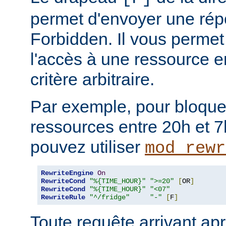
permet d'envoyer une rép
Forbidden. Il vous permet 
l'accès à une ressource e
critère arbitraire.
Par exemple, pour bloque
ressources entre 20h et 7
pouvez utiliser
mod_rewr
RewriteEngine
On
RewriteCond
"%{TIME_HOUR}"
">=20"
[
OR
]
RewriteCond
"%{TIME_HOUR}"
"<07"
RewriteRule
"^/fridge"
"-"
[
F
]
Toute requête arrivant ap