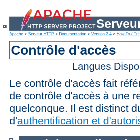
Serveu
Apache
>
Serveur HTTP
>
Documentation
>
Version 2.4
>
How-To / Tut
Contrôle d'accès
Langues Dispo
Le contrôle d'accès fait réf
de contrôle d'accès à une 
quelconque. Il est distinct 
d'
authentification et d'autori