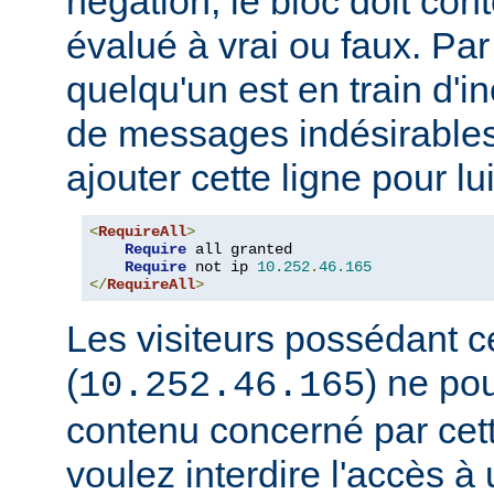
négation, le bloc doit con
évalué à vrai ou faux. Par
quelqu'un est en train d'i
de messages indésirable
ajouter cette ligne pour lui
<
RequireAll
>
Require
 all granted

Require
 not ip 
10.252
.
46.165
</
RequireAll
>
Les visiteurs possédant c
(
) ne pou
10.252.46.165
contenu concerné par cett
voulez interdire l'accès 