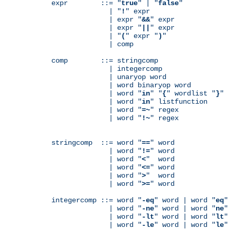
expr        ::= "
true
" | "
false
"

              | "
!
" expr

              | expr "
&&
" expr

              | expr "
||
" expr

              | "
(
" expr "
)
"

              | comp

comp        ::= stringcomp

              | integercomp

              | unaryop word

              | word binaryop word

              | word "
in
" "
{
" wordlist "
}
"

              | word "
in
" listfunction

              | word "
=~
" regex

              | word "
!~
" regex

stringcomp  ::= word "
==
" word

              | word "
!=
" word

              | word "
<
"  word

              | word "
<=
" word

              | word "
>
"  word

              | word "
>=
" word

integercomp ::= word "
-eq
" word | word "
eq
"
              | word "
-ne
" word | word "
ne
"
              | word "
-lt
" word | word "
lt
"
              | word "
-le
" word | word "
le
"