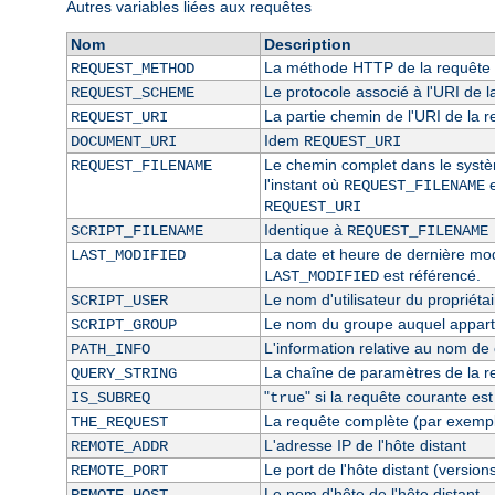
Autres variables liées aux requêtes
Nom
Description
La méthode HTTP de la requête 
REQUEST_METHOD
Le protocole associé à l'URI de l
REQUEST_SCHEME
La partie chemin de l'URI de la 
REQUEST_URI
Idem
DOCUMENT_URI
REQUEST_URI
Le chemin complet dans le système
REQUEST_FILENAME
l'instant où
e
REQUEST_FILENAME
REQUEST_URI
Identique à
SCRIPT_FILENAME
REQUEST_FILENAME
La date et heure de dernière modi
LAST_MODIFIED
est référencé.
LAST_MODIFIED
Le nom d'utilisateur du propriétai
SCRIPT_USER
Le nom du groupe auquel appartie
SCRIPT_GROUP
L'information relative au nom de c
PATH_INFO
La chaîne de paramètres de la r
QUERY_STRING
"
" si la requête courante es
IS_SUBREQ
true
La requête complète (par exempl
THE_REQUEST
L'adresse IP de l'hôte distant
REMOTE_ADDR
Le port de l'hôte distant (version
REMOTE_PORT
Le nom d'hôte de l'hôte distant