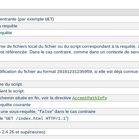
entrante (par exemple
)
GET
a requête
requête
 de fichiers local du fichier ou du script correspondant à la requête, s
st référencée. Dans le cas contraire, comme dans un contexte de serv
fication du fichier au format
, si elle est déjà conn
20101231235959
re du script.
nt le script.
hemin située en fin, voir la directive
AcceptPathInfo
equête courante
t une sous-requête, "
" dans le cas contraire
false
e "
")
GET /index.html HTTP/1.1
s 2.4.26 et supérieures)