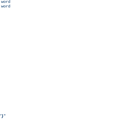
 word

 word

"
}
"
