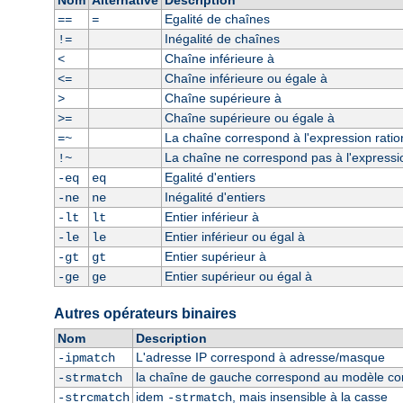
Nom
Alternative
Description
Egalité de chaînes
==
=
Inégalité de chaînes
!=
Chaîne inférieure à
<
Chaîne inférieure ou égale à
<=
Chaîne supérieure à
>
Chaîne supérieure ou égale à
>=
La chaîne correspond à l'expression ratio
=~
La chaîne ne correspond pas à l'expressio
!~
Egalité d'entiers
-eq
eq
Inégalité d'entiers
-ne
ne
Entier inférieur à
-lt
lt
Entier inférieur ou égal à
-le
le
Entier supérieur à
-gt
gt
Entier supérieur ou égal à
-ge
ge
Autres opérateurs binaires
Nom
Description
L'adresse IP correspond à adresse/masque
-ipmatch
la chaîne de gauche correspond au modèle const
-strmatch
idem
, mais insensible à la casse
-strcmatch
-strmatch