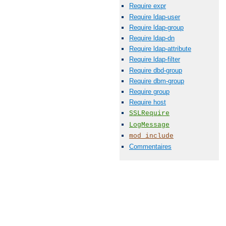
Require expr
Require ldap-user
Require ldap-group
Require ldap-dn
Require ldap-attribute
Require ldap-filter
Require dbd-group
Require dbm-group
Require group
Require host
SSLRequire
LogMessage
mod_include
Commentaires