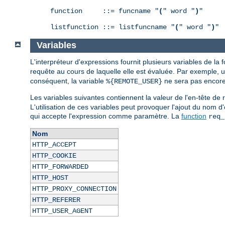
function     ::= funcname "
(
" word "
)
"

listfunction ::= listfuncname "
(
" word "
)
"
Variables
L'interpréteur d'expressions fournit plusieurs variables de la
requête au cours de laquelle elle est évaluée. Par exemple, 
conséquent, la variable
ne sera pas encore 
%{REMOTE_USER}
Les variables suivantes contiennent la valeur de l'en-tête 
L'utilisation de ces variables peut provoquer l'ajout du nom d
qui accepte l'expression comme paramètre. La
function
req_
Nom
HTTP_ACCEPT
HTTP_COOKIE
HTTP_FORWARDED
HTTP_HOST
HTTP_PROXY_CONNECTION
HTTP_REFERER
HTTP_USER_AGENT