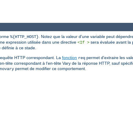
 forme
. Notez que la valeur d'une variable peut dépendr
%{HTTP_HOST}
une expression utilisée dans une directive
sera évaluée avant la p
<If >
définie à ce stade.
de requête HTTP correspondant. La
fonction
permet d'extraire les val
req
'en-tête correspondant à l'en-tête Vary de la réponse HTTP, sauf spécific
permet de modifier ce comportement.
novary