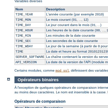
Variables diverses
Nom
Description
L'année courante (par exemple
)
TIME_YEAR
2010
Le mois courant (
, ...,
)
TIME_MON
01
12
Le jour courant dans le mois (
, ...)
TIME_DAY
01
Les heures de la date courante (
, ...,
TIME_HOUR
00
Les minutes de la date courante
TIME_MIN
Les secondes de la date courante
TIME_SEC
Le jour de la semaine (à partir de
pour
TIME_WDAY
0
La date et heure au format
TIME
2010123123
La chaîne contenant la version du serve
SERVER_SOFTWARE
La date de la version de l'API (module 
API_VERSION
Certains modules, comme
, définissent des variabl
mod_ssl
Opérateurs binaires
À l'exception de quelques opérateurs de comparaison internes
au moins deux caractères. Le nom est insensible à la casse.
Opérateurs de comparaison