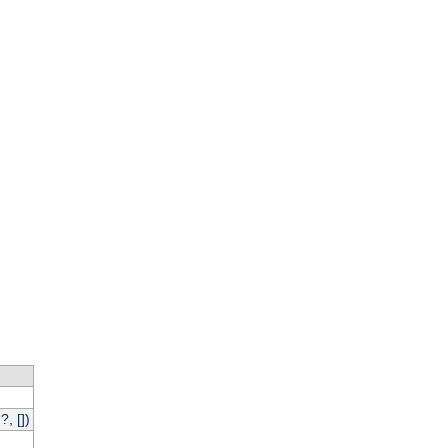
, [])