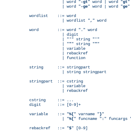
              | word "
-gt
" word | word "
gt
"
              | word "
-ge
" word | word "
ge
"
wordlist    ::= word

              | wordlist "
,
" word

word        ::= word "
.
" word

              | digit

              | "
'
" string "
'
"

              | "
"
" string "
"
"

              | variable

	      | rebackref

              | function

string      ::= stringpart

              | string stringpart

stringpart  ::= cstring

              | variable

	      | rebackref

cstring     ::= ...

digit       ::= [0-9]+

variable    ::= "
%{
" varname "
}
"

              | "
%{
" funcname "
:
" funcargs 
rebackref   ::= "
$
" [0-9]
