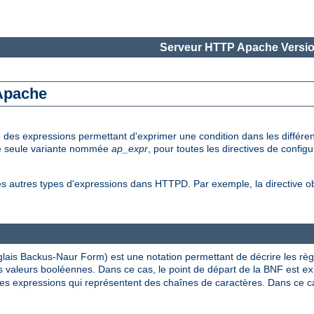
Serveur HTTP Apache Versio
 Apache
e des expressions permettant d'exprimer une condition dans les diffé
une seule variante nommée
ap_expr
, pour toutes les directives de config
es autres types d'expressions dans HTTPD. Par exemple, la directive 
lais Backus-Naur Form) est une notation permettant de décrire les rè
 valeurs booléennes. Dans ce cas, le point de départ de la BNF est
ex
s expressions qui représentent des chaînes de caractères. Dans ce cas