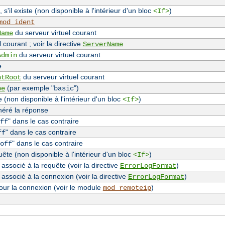
, s'il existe (non disponible à l'intérieur d'un bloc
)
<If>
mod_ident
du serveur virtuel courant
Name
 courant ; voir la directive
ServerName
du serveur virtuel courant
Admin
e
du serveur virtuel courant
ntRoot
(par exemple "
")
pe
basic
(non disponible à l'intérieur d'un bloc
)
<If>
néré la réponse
" dans le cas contraire
ff
" dans le cas contraire
ff
" dans le cas contraire
off
te (non disponible à l'intérieur d'un bloc
)
<If>
associé à la requête (voir la directive
)
ErrorLogFormat
 associé à la connexion (voir la directive
)
ErrorLogFormat
our la connexion (voir le module
)
mod_remoteip