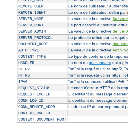
REMOTE_HOST
Le nom de l'utilisateur authentifié
REMOTE_USER
Le nom de l'utilisateur défini par
REMOTE_IDENT
La valeur de la directive
SERVER_NAME
Server
Le port associé au serveur virtuel
SERVER_PORT
La valeur de la directive
SERVER_ADMIN
Server
Le protocole utilisé par la requêt
SERVER_PROTOCOL
La valeur de la directive
DOCUMENT_ROOT
Docume
La valeur de la directive
AUTH_TYPE
AuthTy
Le type de contenu de la réponse 
CONTENT_TYPE
Le nom du
gestionnaire
qui a gé
HANDLER
"
" si la requête utilise http/2, "
HTTP2
on
o
"
" si la requête utilise https, "
HTTPS
on
o
"
" si la connexion utilise IPv6, "
IPV6
on
Le code d'erreur HTTP de la requê
REQUEST_STATUS
L'identifiant du message d'erreur 
REQUEST_LOG_ID
L'identifiant du message d'erreur
CONN_LOG_ID
L'adresse IP du correspondant p
CONN_REMOTE_ADDR
CONTEXT_PREFIX
CONTEXT_DOCUMENT_ROOT