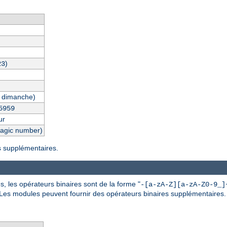
)
23
 dimanche)
5959
ur
magic number)
es supplémentaires.
, les opérateurs binaires sont de la forme "
-[a-zA-Z][a-zA-Z0-9_]
 Les modules peuvent fournir des opérateurs binaires supplémentaires.