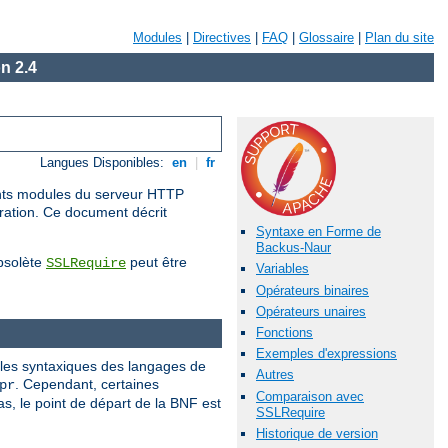
Modules
|
Directives
|
FAQ
|
Glossaire
|
Plan du site
n 2.4
Langues Disponibles:
en
|
fr
rents modules du serveur HTTP
uration. Ce document décrit
Syntaxe en Forme de
Backus-Naur
obsolète
peut être
SSLRequire
Variables
Opérateurs binaires
Opérateurs unaires
Fonctions
Exemples d'expressions
gles syntaxiques des langages de
Autres
. Cependant, certaines
pr
Comparaison avec
, le point de départ de la BNF est
SSLRequire
Historique de version