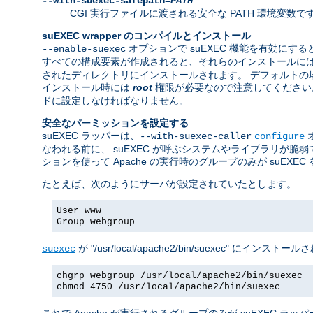
--with-suexec-safepath=
PATH
CGI 実行ファイルに渡される安全な PATH 環境変数です。 デフォルト
suEXEC wrapper のコンパイルとインストール
オプションで suEXEC 機能を有効にすると
--enable-suexec
すべての構成要素が作成されると、それらのインストールに
されたディレクトリにインストールされます。 デフォルトの場所は "/usr/
インストール時には
root
権限が必要なので注意してください。w
ドに設定しなければなりません。
安全なパーミッションを設定する
suEXEC ラッパーは、
--with-suexec-caller
configure
なわれる前に、 suEXEC が呼ぶシステムやライブラリが
ションを使って Apache の実行時のグループのみが suEX
たとえば、次のようにサーバが設定されていたとします。
User www
Group webgroup
が "/usr/local/apache2/bin/suexec"
suexec
chgrp webgroup /usr/local/apache2/bin/suexec
chmod 4750 /usr/local/apache2/bin/suexec