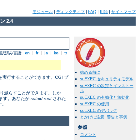
モジュール
|
ディレクティブ
|
FAQ
|
用語
|
サイトマップ
 2.4
翻訳済み言語:
en
|
fr
|
ja
|
ko
|
tr
始める前に
実行することができます。CGI プ
suEXEC セキュリティモデル
suEXEC の設定とインストー
ル
かなり減らすことができます。しか
suEXEC の有効化と無効化
ります。あなたが
setuid root
された
suEXEC の使用
す。
suEXEC のデバッグ
とかげに注意: 警告と事例
参照
コメント