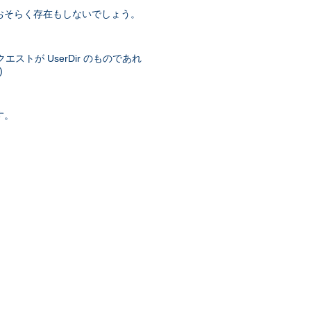
おそらく存在もしないでしょう。
トが UserDir のものであれ
)
す。