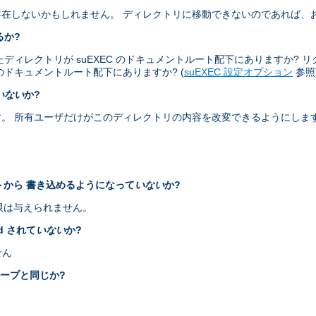
在しないかもしれません。 ディレクトリに移動できないのであれば、
るか?
レクトリが suEXEC のドキュメントルート配下にありますか? リクエス
ザのドキュメントルート配下にありますか? (
suEXEC 設定オプション
参照
いない
か?
。 所有ユーザだけがこのディレクトリの内容を改変できるようにしま
ントから 書き込めるようになって
いない
か?
権限は与えられません。
id されて
いない
か?
せん
ループと同じか?