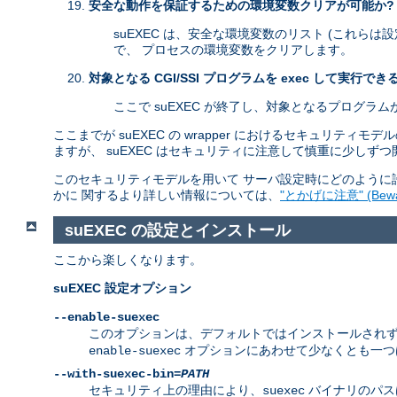
安全な動作を保証するための環境変数クリアが可能か?
suEXEC は、安全な環境変数のリスト (これらは
で、 プロセスの環境変数をクリアします。
対象となる CGI/SSI プログラムを exec して実行でき
ここで suEXEC が終了し、対象となるプログラ
ここまでが suEXEC の wrapper におけるセキュリテ
ますが、 suEXEC はセキュリティに注意して慎重に少しず
このセキュリティモデルを用いて サーバ設定時にどのように許
かに 関するより詳しい情報については、
"とかげに注意" (Beware
suEXEC の設定とインストール
ここから楽しくなります。
suEXEC 設定オプション
--enable-suexec
このオプションは、デフォルトではインストールされず、 有効
オプションにあわせて少なくとも一
enable-suexec
--with-suexec-bin=
PATH
セキュリティ上の理由により、
バイナリのパス
suexec