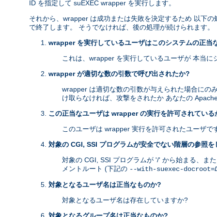
ID を指定して suEXEC wrapper を実行します。
それから、wrapper は成功または失敗を決定するため 
で終了します。 そうでなければ、後の処理が続けられます。
wrapper を実行しているユーザはこのシステムの正当
これは、wrapper を実行しているユーザが 本
wrapper が適切な数の引数で呼び出されたか?
wrapper は適切な数の引数が与えられた場合にの
け取らなければ、攻撃をされたか あなたの Apach
この正当なユーザは wrapper の実行を許可されている
このユーザは wrapper 実行を許可されたユーザで
対象の CGI, SSI プログラムが安全でない階層の参照
対象の CGI, SSI プログラムが '/' から始まる
メントルート (下記の
--with-suexec-docroot=
対象となるユーザ名は正当なものか?
対象となるユーザ名は存在していますか?
対象となるグループ名は正当なものか?