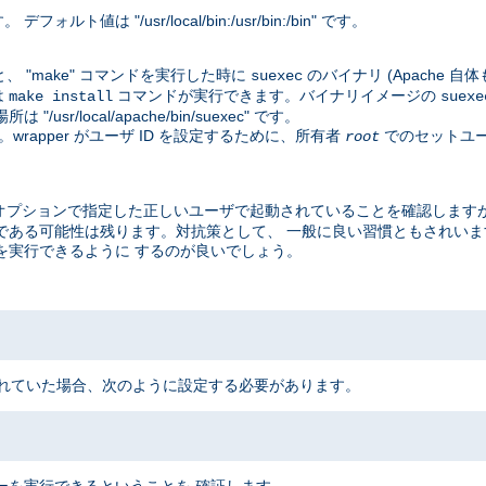
値は "/usr/local/bin:/usr/bin:/bin" です。
、 "make" コマンドを実行した時に
のバイナリ (Apache 
suexec
は
コマンドが実行できます。バイナリイメージの
make install
suexe
local/apache/bin/suexec" です。
rapper がユーザ ID を設定するために、所有者
でのセットユー
root
オプションで指定した正しいユーザで起動されていることを確認しますが
脆弱である可能性は残ります。対抗策として、 一般に良い習慣ともされい
EC を実行できるように するのが良いでしょう。
 にインストールされていた場合、次のように設定する必要があります。