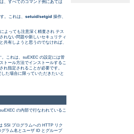
れは、すべてのコマンド例にあては
ます。これは、
setuid/setgid
操作、
発者によっても注意深く精査され テス
期されない問題や新しいセキュリティ
プと共有しようと思うのでなければ、
す。これは、suEXEC の設定には管
インストール方法でインストールするこ
定され指定されることが必要です。
決定した場合に限っていただきたいと
uEXEC の内部で行なわれているこ
 SSI プログラムへの HTTP リク
グラム名とユーザ ID とグループ