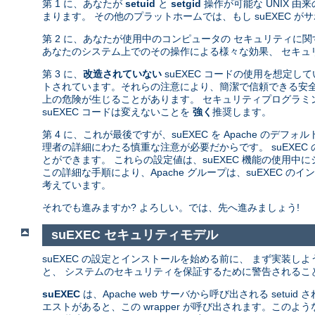
第 1 に、あなたが
setuid
と
setgid
操作が可能な UNIX 
まります。 その他のプラットホームでは、もし suEXEC 
第 2 に、あなたが使用中のコンピュータの セキュリティに
あなたのシステム上でのその操作による様々な効果、 セキュ
第 3 に、
改造されていない
suEXEC コードの使用を想定し
トされています。それらの注意により、簡潔で信頼できる安全
上の危険が生じることがあります。 セキュリティプログラミン
suEXEC コードは変えないことを
強く
推奨します。
第 4 に、これが最後ですが、suEXEC を Apache のデフ
理者の詳細にわたる慎重な注意が必要だからです。 suEXEC
とができます。 これらの設定値は、suEXEC 機能の使用
この詳細な手順により、Apache グループは、suEXEC
考えています。
それでも進みますか? よろしい。では、先へ進みましょう!
suEXEC セキュリティモデル
suEXEC の設定とインストールを始める前に、 まず実装し
と、 システムのセキュリティを保証するために警告されるこ
suEXEC
は、Apache web サーバから呼び出される setuid
エストがあると、この wrapper が呼び出されます。このよ