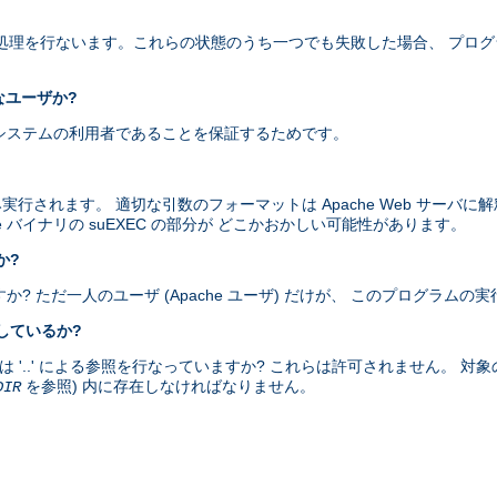
以下の処理を行ないます。これらの状態のうち一つでも失敗した場合、 プロ
なユーザか?
当にシステムの利用者であることを保証するためです。
み実行されます。 適切な引数のフォーマットは Apache Web サーバ
e バイナリの suEXEC の部分が どこかおかしい可能性があります。
か?
すか? ただ一人のユーザ (Apache ユーザ) だけが、 このプログラム
をしているか?
、または '..' による参照を行なっていますか? これらは許可されません。 対
を参照) 内に存在しなければなりません。
DIR