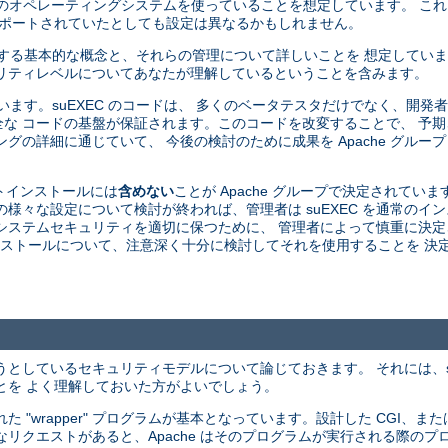
由来のオペレーティングシステムを使っていることを想定しています。 こ
がサポートされていたとしても設定は異なるかもしれません。
関する基本的な概念と、それらの管理について詳しいことを 想定してい
リティレベルについてあなたが理解しているということを含みます。
ています。suEXEC のコードは、 多くのベータテスタだけでなく、開
な コードの基盤が保証されます。このコードを改変することで、 予
グの詳細に通じていて、 今後の検討のために成果を Apache グルー
ォルトインストールには
含めない
ことが Apache グループで決定されていま
 の様々な設定について検討が終われば、管理者は suEXEC を通常の
中にシステムセキュリティを適切に保つために、 管理者によって慎重に決
 のインストールについて、注意深く十分に検討してそれを使用することを 
ようとしているセキュリティモデルについて論じておきます。 それには、s
とを よく理解しておいた方がよいでしょう。
 された "wrapper" プログラムが基本となっています。設計した CGI、または
うなリクエストがあると、Apache はそのプログラムが実行される際のプロ