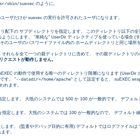
のように。
sr/sbin/suexec
ユーザだけが suexec の実行を許可されたユーザになります。
クトリ配下の サブディレクトリを指定します。 このディレクトリ以下の全
うにします。 "単純な" UserDir ディレクティブを使っている場合 (す
ブがそのユーザのパスワードファイル内の ホームディレクトリと同じ場所を指
場合、 それらを全て一つの親ディレクトリに含めて、 その親ディレクト
 へのリクエストが動作しません。
uEXEC の動作で使用する唯一のディレクトリ階層になります (UserDi
です。 "
" として設定すると、 suEXEC wra
--datadir=/home/apache
て使われます。
指定します。 大抵のシステムでは 500 か 100 が一般的です。 デフォルト
小値を指定します。大抵のシステムでは 100 が一般的なので、 デフォルト値
ます。 (監査やデバッグ目的に有用) デフォルトではログファイルは "sue
れます。