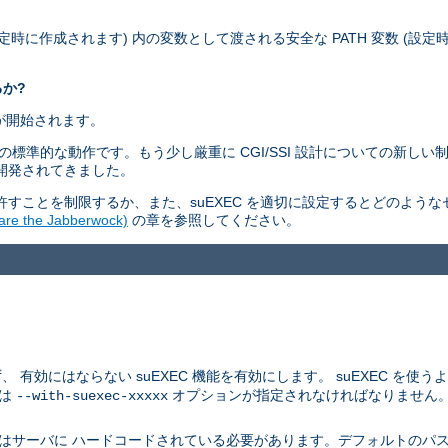
設定時に作成されます) 内の変数として渡される安全な PATH 変数 (設
るか?
ムが開始されます。
ィモデルの標準的な動作です。もう少し厳重に CGI/SSI 設計についての新
つ開発されてきました。
すことを制限するか、また、suEXEC を適切に設定するとどのよう
 the Jabberwock)
の章を参照してください。
にはならない suEXEC 機能を有効にします。 suEXEC を使うよう
つは
オプションが指定されなければなりません
--with-suexec-xxxxx
はサーバに ハードコードされている必要があります。デフォルトのパス