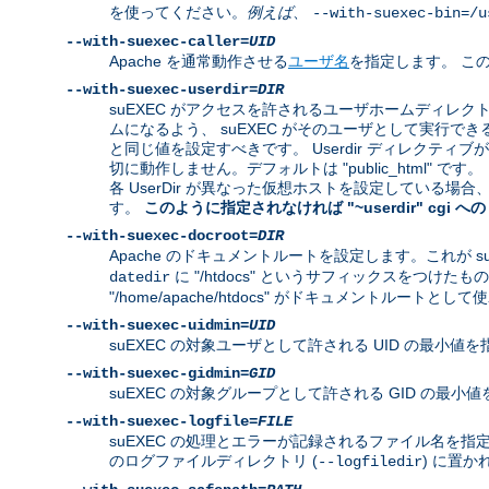
を使ってください。
例えば
、
--with-suexec-bin=/u
--with-suexec-caller=
UID
Apache を通常動作させる
ユーザ名
を指定します。 この
--with-suexec-userdir=
DIR
suEXEC がアクセスを許されるユーザホームディレ
ムになるよう、 suEXEC がそのユーザとして実行できるよ
と同じ値を設定すべきです。 Userdir ディレクティ
切に動作しません。デフォルトは "public_html" です。
各 UserDir が異なった仮想ホストを設定している
す。
このように指定されなければ "~userdir" cgi
--with-suexec-docroot=
DIR
Apache のドキュメントルートを設定します。これが s
に "/htdocs" というサフィックスをつけたもの
datedir
"/home/apache/htdocs" がドキュメントルートとし
--with-suexec-uidmin=
UID
suEXEC の対象ユーザとして許される UID の最小値を
--with-suexec-gidmin=
GID
suEXEC の対象グループとして許される GID の最
--with-suexec-logfile=
FILE
suEXEC の処理とエラーが記録されるファイル名を指定し
のログファイルディレクトリ (
) に置か
--logfiledir