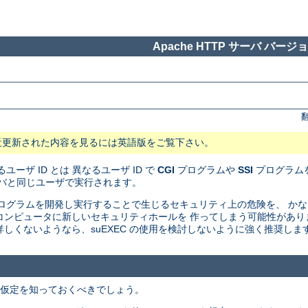
Apache HTTP サーバ バージョン
近更新された内容を見るには英語版をご覧下さい。
ユーザ ID とは 異なるユーザ ID で
CGI
プログラムや
SSI
プログラムを
サーバと同じユーザで実行されます。
I プログラムを開発し実行することで生じるセキュリティ上の危険を、 
たのコンピュータに新しいセキュリティホールを 作ってしまう可能性があ
しくないようなら、suEXEC の使用を検討しないように強く推奨しま
での仮定を知っておくべきでしょう。