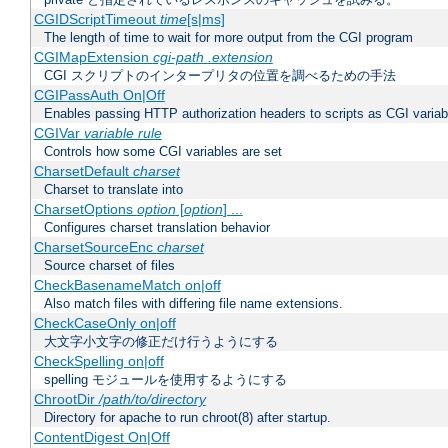
CGIDScriptTimeout
time
[s|ms]
The length of time to wait for more output from the CGI program
CGIMapExtension
cgi-path
.extension
CGI スクリプトのインタープリタの位置を調べるための手法
CGIPassAuth On|Off
Enables passing HTTP authorization headers to scripts as CGI variab
CGIVar
variable
rule
Controls how some CGI variables are set
CharsetDefault
charset
Charset to translate into
CharsetOptions
option
[
option
] ...
Configures charset translation behavior
CharsetSourceEnc
charset
Source charset of files
CheckBasenameMatch on|off
Also match files with differing file name extensions.
CheckCaseOnly on|off
大文字小文字の修正だけ行うようにする
CheckSpelling on|off
spelling モジュールを使用するようにする
ChrootDir
/path/to/directory
Directory for apache to run chroot(8) after startup.
ContentDigest On|Off