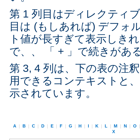
第 1 列目はディレクティブ
目は (もしあれば) デフ
ト値が長すぎて表示しきれ
で、、 「 + 」で続きが
第 3, 4 列は、下の表の
用できるコンテキストと、
示されています。
A
|
B
|
C
|
D
|
E
|
F
|
G
|
H
|
I
|
K
|
L
|
M
|
N
|
O
X