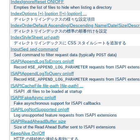
IndexIgnoreReset ON|OFF
Empties the list of files to hide when listing a directory
IndexOptions [+|-]
option
[[+|-]
option
] ...
ディレクトリインデックスの様々な設定項目
IndexOrderDefault Ascending|Descending Name|Date|Size|Descri
ディレクトリインデックスの標準の順番付けを設定
IndexStyleSheet
url-path
ディレクトリインデックスに CSS スタイルシートを追加する
InputSed
sed-command
Sed command to filter request data (typically
data)
POST
ISAPIAppendLogToErrors on|off
Record
requests from ISAPI extensio
HSE_APPEND_LOG_PARAMETER
ISAPIAppendLogToQuery on|off
Record
requests from ISAPI extensio
HSE_APPEND_LOG_PARAMETER
ISAPICacheFile
file-path
[
file-path
] ...
ISAPI .dll files to be loaded at startup
ISAPIFakeAsync on|off
Fake asynchronous support for ISAPI callbacks
ISAPILogNotSupported on|off
Log unsupported feature requests from ISAPI extensions
ISAPIReadAheadBuffer
size
Size of the Read Ahead Buffer sent to ISAPI extensions
KeepAlive On|Off
HTTP の持続的な接続を有効にする