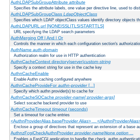
AuthLDAPSubGroupAttribute
attribute
Specifies the attribute labels, one value per directive line, used to d
AuthLDAPSubGroupClass
LdapObjectClass
Specifies which LDAP objectClass values identify directory objects t
AuthLDAPURL
url
[NONE|SSL|TLS|STARTTLS]
URL specifying the LDAP search parameters
AuthMerging Off | And | Or
Controls the manner in which each configuration section's authorizatio
AuthName
auth-domain
Authorization realm for use in HTTP authentication
AuthnCacheContext directory|server|
custom-string
Specify a context string for use in the cache key
AuthnCacheEnable
Enable Authn caching configured anywhere
AuthnCacheProvideFor
authn-provider
[...]
Specify which authn provider(s) to cache for
AuthnCacheSOCache
provider-name[:provider-args]
Select socache backend provider to use
AuthnCacheTimeout
timeout
(seconds)
Set a timeout for cache entries
<AuthnProviderAlias
baseProvider Alias
> ... </AuthnProviderAlias
Enclose a group of directives that represent an extension of a base au
AuthnzFcgiCheckAuthnProvider
provider-name
|
option
...
None
Enables a FastCGI application to handle the check_authn authenticat