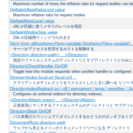
Maximum number of times the inflation ratio for request bodies can b
DeflateInflateRatioLimit
value
Maximum inflation ratio for request bodies
DeflateMemLevel
value
zlib が圧縮に使うメモリのレベルを指定
DeflateWindowSize
value
Zlib の圧縮用ウィンドウの大きさ
Deny from all|
host
|env=[!]
env-variable
[
host
|env=[!]
env-variable
] .
サーバがアクセスを拒否するホストを制御する
<Directory
directory-path
> ... </Directory>
指定のファイルシステムのディレクトリとサブディレクトリとのみに
DirectoryCheckHandler On|Off
Toggle how this module responds when another handler is configured
DirectoryIndex
local-url
[
local-url
] ...
クライアントがディレクトリをリクエストしたときに調べる リソー
DirectoryIndexRedirect on | off | permanent | temp | seeother |
3x
Configures an external redirect for directory indexes.
<DirectoryMatch
regex
> ... </DirectoryMatch>
正規表現にマッチするファイルシステムのディレクトリと サブディ
DirectorySlash On|Off
パス末尾のスラッシュでリダイレクトするかどうかのオンオフをトグ
DocumentRoot
directory-path
ウェブから見えるメインのドキュメントツリーになる ディレクトリ