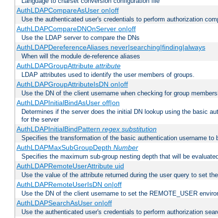
Language to charset conversion configuration file
AuthLDAPCompareAsUser on|off
Use the authenticated user's credentials to perform authorization co
AuthLDAPCompareDNOnServer on|off
Use the LDAP server to compare the DNs
AuthLDAPDereferenceAliases never|searching|finding|always
When will the module de-reference aliases
AuthLDAPGroupAttribute
attribute
LDAP attributes used to identify the user members of groups.
AuthLDAPGroupAttributeIsDN on|off
Use the DN of the client username when checking for group members
AuthLDAPInitialBindAsUser off|on
Determines if the server does the initial DN lookup using the basic a
for the server
AuthLDAPInitialBindPattern
regex
substitution
Specifies the transformation of the basic authentication username to
AuthLDAPMaxSubGroupDepth
Number
Specifies the maximum sub-group nesting depth that will be evaluated
AuthLDAPRemoteUserAttribute uid
Use the value of the attribute returned during the user query to se
AuthLDAPRemoteUserIsDN on|off
Use the DN of the client username to set the REMOTE_USER environ
AuthLDAPSearchAsUser on|off
Use the authenticated user's credentials to perform authorization sea