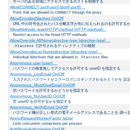
サーバのある領域にアクセスできるホストを制御する
AllowCONNECT
port
[-
port
] [
port
[-
port
]] ...
Ports that are allowed to
through the proxy
CONNECT
AllowEncodedSlashes On|Off
URL 中の符号化されたパス分離文字が先に伝えられるのを許可するか
AllowMethods reset|
HTTP-method
[
HTTP-method
]...
Restrict access to the listed HTTP methods
AllowOverride All|None|
directive-type
[
directive-type
] ...
で許可されるディレクティブの種類
.htaccess
AllowOverrideList None|
directive
[
directive-type
] ...
Individual directives that are allowed in
files
.htaccess
Anonymous
user
[
user
] ...
パスワードの検査無しでアクセスを許可する userID を指定する
Anonymous_LogEmail On|Off
入力されたパスワードがエラーログにロギングされるかどうかを 設
Anonymous_MustGiveEmail On|Off
空パスワードを許可するかどうかを指定する
Anonymous_NoUserID On|Off
空 userID を許可するかを指定する
Anonymous_VerifyEmail On|Off
パスワード欄が正しい形式の電子メールアドレスであることを 調べ
AsyncRequestWorkerFactor
factor
Limit concurrent connections per process
AuthBasicAuthoritative On|Off