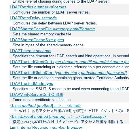
Enable referral chasing during queries to the LDAP server.
LDAPRetries
number-of-retries
Configures the number of LDAP server retries.
LDAPRetryDelay
seconds
Configures the delay between LDAP server retries.
LDAPSharedCacheFile
directory-path/filename
Sets the shared memory cache file
LDAPSharedCacheSize
bytes
Size in bytes of the shared-memory cache
LDAPTimeout
seconds
Specifies the timeout for LDAP search and bind operations, in secon
LDAPTrustedClientCert
type
directory-path/filename/nickname
[p
Sets the file containing or nickname referring to a per connection clien
LDAPTrustedGlobalCert
type
directory-path/filename
[password]
Sets the file or database containing global trusted Certificate Authority 
LDAPTrustedMode
type
Specifies the SSL/TLS mode to be used when connecting to an LDAP
LDAPVerifyServerCert On|Off
Force server certificate verification
<Limit
method
[
method
] ... > ... </Limit>
囲いの中にあるアクセス制御の適用を特定の HTTP メソッドのみに 
<LimitExcept
method
[
method
] ... > ... </LimitExcept>
指定されたもの以外の HTTP メソッドにアクセス制御を 制限する
LimitInternalRecursion
number
[
number
]