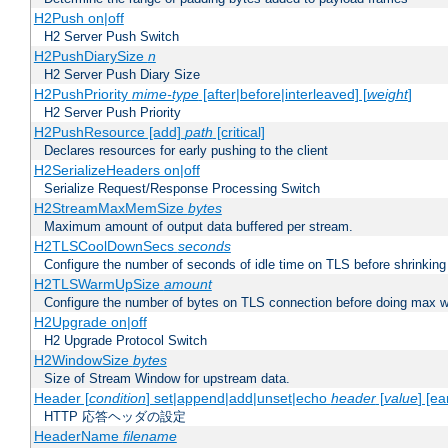
H2Push on|off
H2 Server Push Switch
H2PushDiarySize
n
H2 Server Push Diary Size
H2PushPriority
mime-type
[after|before|interleaved] [
weight
]
H2 Server Push Priority
H2PushResource [add]
path
[critical]
Declares resources for early pushing to the client
H2SerializeHeaders on|off
Serialize Request/Response Processing Switch
H2StreamMaxMemSize
bytes
Maximum amount of output data buffered per stream.
H2TLSCoolDownSecs
seconds
Configure the number of seconds of idle time on TLS before shrinking
H2TLSWarmUpSize
amount
Configure the number of bytes on TLS connection before doing max w
H2Upgrade on|off
H2 Upgrade Protocol Switch
H2WindowSize
bytes
Size of Stream Window for upstream data.
Header [
condition
] set|append|add|unset|echo
header
[
value
] [ea
HTTP 応答ヘッダの設定
HeaderName
filename