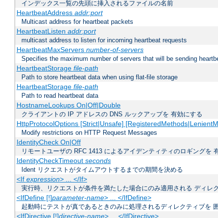
インデックス一覧の先頭に挿入されるファイルの名前
HeartbeatAddress
addr:port
Multicast address for heartbeat packets
HeartbeatListen
addr:port
multicast address to listen for incoming heartbeat requests
HeartbeatMaxServers
number-of-servers
Specifies the maximum number of servers that will be sending heartbe
HeartbeatStorage
file-path
Path to store heartbeat data when using flat-file storage
HeartbeatStorage
file-path
Path to read heartbeat data
HostnameLookups On|Off|Double
クライアントの IP アドレスの DNS ルックアップを 有効にする
HttpProtocolOptions [Strict|Unsafe] [RegisteredMethods|LenientM
Modify restrictions on HTTP Request Messages
IdentityCheck On|Off
リモートユーザの RFC 1413 によるアイデンティティのロギングを 
IdentityCheckTimeout
seconds
Ident リクエストがタイムアウトするまでの期間を決める
<If
expression
> ... </If>
実行時、リクエストが条件を満たした場合にのみ適用される ディレ
<IfDefine [!]
parameter-name
> ... </IfDefine>
起動時にテストが真であるときのみに処理されるディレクティブを 
<IfDirective [!]
directive-name
> ... </IfDirective>