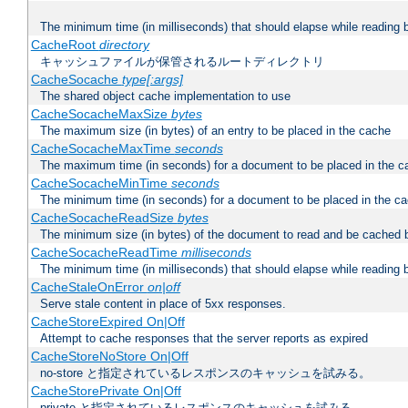
The minimum time (in milliseconds) that should elapse while reading 
CacheRoot
directory
キャッシュファイルが保管されるルートディレクトリ
CacheSocache
type[:args]
The shared object cache implementation to use
CacheSocacheMaxSize
bytes
The maximum size (in bytes) of an entry to be placed in the cache
CacheSocacheMaxTime
seconds
The maximum time (in seconds) for a document to be placed in the c
CacheSocacheMinTime
seconds
The minimum time (in seconds) for a document to be placed in the c
CacheSocacheReadSize
bytes
The minimum size (in bytes) of the document to read and be cached 
CacheSocacheReadTime
milliseconds
The minimum time (in milliseconds) that should elapse while reading 
CacheStaleOnError
on|off
Serve stale content in place of 5xx responses.
CacheStoreExpired On|Off
Attempt to cache responses that the server reports as expired
CacheStoreNoStore On|Off
no-store と指定されているレスポンスのキャッシュを試みる。
CacheStorePrivate On|Off
private と指定されているレスポンスのキャッシュを試みる。