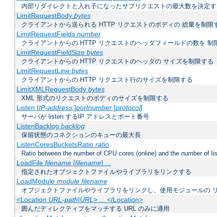
内部リダイレクトと入れ子になったサブリクエストの最大数を決定す
LimitRequestBody
bytes
クライアントから送られる HTTP リクエストのボディの 総量を制限
LimitRequestFields
number
クライアントからの HTTP リクエストのヘッダフィールドの数を 制
LimitRequestFieldSize
bytes
クライアントからの HTTP リクエストのヘッダの サイズを制限する
LimitRequestLine
bytes
クライアントからの HTTP リクエスト行のサイズを制限する
LimitXMLRequestBody
bytes
XML 形式のリクエストのボディのサイズを制限する
Listen [
IP-address
:]
portnumber
[
protocol
]
サーバが listen するIP アドレスとポート番号
ListenBacklog
backlog
保留状態のコネクションのキューの最大長
ListenCoresBucketsRatio
ratio
Ratio between the number of CPU cores (online) and the number of lis
LoadFile
filename
[
filename
] ...
指定されたオブジェクトファイルやライブラリをリンクする
LoadModule
module filename
オブジェクトファイルやライブラリをリンクし、使用モジュールの 
<Location
URL-path
|
URL
> ... </Location>
囲んだディレクティブをマッチする URL のみに適用