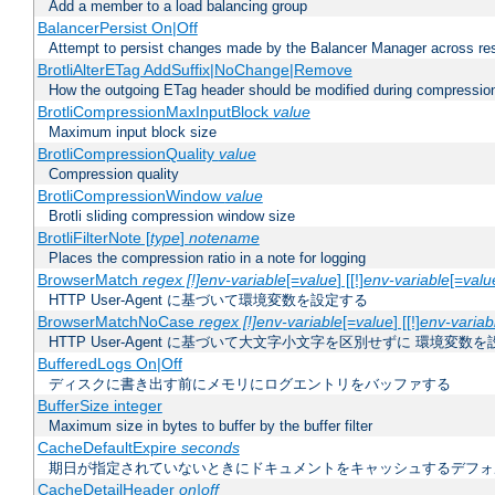
Add a member to a load balancing group
BalancerPersist On|Off
Attempt to persist changes made by the Balancer Manager across res
BrotliAlterETag AddSuffix|NoChange|Remove
How the outgoing ETag header should be modified during compressio
BrotliCompressionMaxInputBlock
value
Maximum input block size
BrotliCompressionQuality
value
Compression quality
BrotliCompressionWindow
value
Brotli sliding compression window size
BrotliFilterNote [
type
]
notename
Places the compression ratio in a note for logging
BrowserMatch
regex [!]env-variable
[=
value
] [[!]
env-variable
[=
valu
HTTP User-Agent に基づいて環境変数を設定する
BrowserMatchNoCase
regex [!]env-variable
[=
value
] [[!]
env-variab
HTTP User-Agent に基づいて大文字小文字を区別せずに 環境変数
BufferedLogs On|Off
ディスクに書き出す前にメモリにログエントリをバッファする
BufferSize integer
Maximum size in bytes to buffer by the buffer filter
CacheDefaultExpire
seconds
期日が指定されていないときにドキュメントをキャッシュするデフォ
CacheDetailHeader
on|off