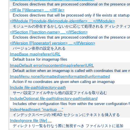
Encloses directives that are processed conditional on the presence or
<IfFile [!]
filename
> ... </IfFile>
Encloses directives that will be processed only if file exists at startup
<IfModule [!]
module-file
|
module-identifier
> ... </IfModule>
モジュールの存在するかしないかに応じて処理される ディレクティ
<IfSection [!]
section-name
> ... </IfSection>
Encloses directives that are processed conditional on the presence or
<IfVersion [[!]
operator
]
version
> ... </IfVersion>
バージョン依存の設定を入れる
ImapBase map|referer|
URL
Default
for imagemap files
base
ImapDefault error|nocontent|map|referer|
URL
Default action when an imagemap is called with coordinates that are n
ImapMenu none|formatted|semiformatted|unformatted
Action if no coordinates are given when calling an imagemap
Include
file-path
|
directory-path
サーバ設定ファイル中から他の設定ファイルを取り込む
IncludeOptional
file-path
|
directory-path
|
wildcard
Includes other configuration files from within the server configuration f
IndexHeadInsert
"markup ..."
インデックスページの HEAD セクションにテキストを挿入する
IndexIgnore
file
[
file
] ...
ディレクトリ一覧を行なう際に無視すべき ファイルリストに追加