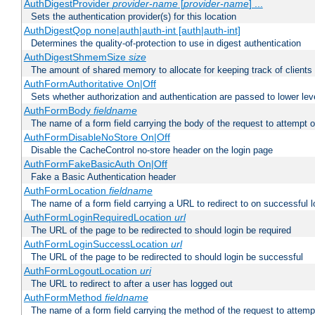
AuthDigestProvider
provider-name
[
provider-name
] ...
Sets the authentication provider(s) for this location
AuthDigestQop none|auth|auth-int [auth|auth-int]
Determines the quality-of-protection to use in digest authentication
AuthDigestShmemSize
size
The amount of shared memory to allocate for keeping track of clients
AuthFormAuthoritative On|Off
Sets whether authorization and authentication are passed to lower le
AuthFormBody
fieldname
The name of a form field carrying the body of the request to attempt 
AuthFormDisableNoStore On|Off
Disable the CacheControl no-store header on the login page
AuthFormFakeBasicAuth On|Off
Fake a Basic Authentication header
AuthFormLocation
fieldname
The name of a form field carrying a URL to redirect to on successful l
AuthFormLoginRequiredLocation
url
The URL of the page to be redirected to should login be required
AuthFormLoginSuccessLocation
url
The URL of the page to be redirected to should login be successful
AuthFormLogoutLocation
uri
The URL to redirect to after a user has logged out
AuthFormMethod
fieldname
The name of a form field carrying the method of the request to attemp