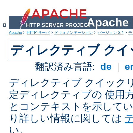
Apach
Apache
>
HTTP サーバ
>
ドキュメンテーション
>
バージョン 2.4
>
モ
ディレクティブ ク
翻訳済み言語:
de
|
e
ディレクティブ クイックリフ
定ディレクティブの 使用
とコンテキストを示してい
り詳しい情報に関しては
い。