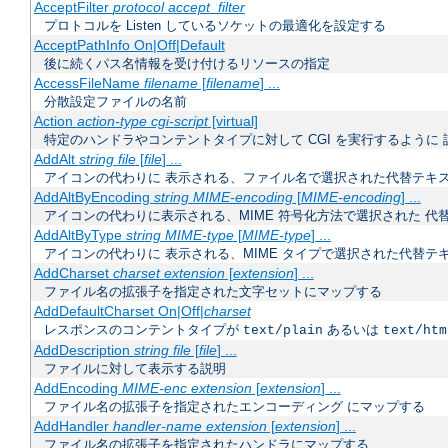
AcceptFilter
protocol
accept_filter
プロトコルを Listen しているソケットの最適化を設定する
AcceptPathInfo On|Off|Default
後に続くパス名情報を受け付けるリソースの指定
AccessFileName
filename
[
filename
] ...
分散設定ファイルの名前
Action
action-type
cgi-script
[virtual]
特定のハンドラやコンテントタイプに対して CGI を実行するように 
AddAlt
string
file
[
file
] ...
アイコンの代わりに 表示される、ファイル名で選択された代替テキ
AddAltByEncoding
string
MIME-encoding
[
MIME-encoding
] ...
アイコンの代わりに表示される、MIME 符号化方法で選択された 代
AddAltByType
string
MIME-type
[
MIME-type
] ...
アイコンの代わりに 表示される、MIME タイプで選択された代替テ
AddCharset
charset
extension
[
extension
] ...
ファイル名の拡張子を指定された文字セットにマップする
AddDefaultCharset On|Off|
charset
レスポンスのコンテントタイプが
あるいは
text/plain
text/htm
AddDescription
string
file
[
file
] ...
ファイルに対して表示する説明
AddEncoding
MIME-enc
extension
[
extension
] ...
ファイル名の拡張子を指定されたエンコーディング にマップする
AddHandler
handler-name
extension
[
extension
] ...
ファイル名の拡張子を指定されたハンドラにマップする