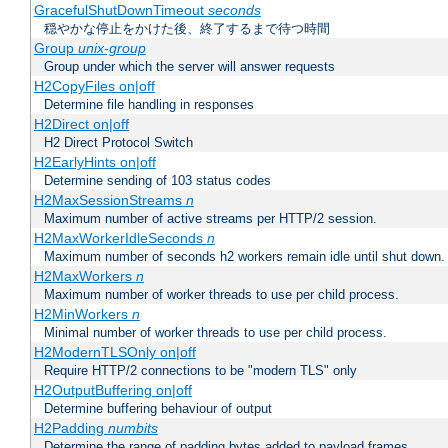
GracefulShutDownTimeout
seconds
穏やかな停止をかけた後、終了するまで待つ時間
Group
unix-group
Group under which the server will answer requests
H2CopyFiles on|off
Determine file handling in responses
H2Direct on|off
H2 Direct Protocol Switch
H2EarlyHints on|off
Determine sending of 103 status codes
H2MaxSessionStreams
n
Maximum number of active streams per HTTP/2 session.
H2MaxWorkerIdleSeconds
n
Maximum number of seconds h2 workers remain idle until shut down.
H2MaxWorkers
n
Maximum number of worker threads to use per child process.
H2MinWorkers
n
Minimal number of worker threads to use per child process.
H2ModernTLSOnly on|off
Require HTTP/2 connections to be "modern TLS" only
H2OutputBuffering on|off
Determine buffering behaviour of output
H2Padding
numbits
Determine the range of padding bytes added to payload frames