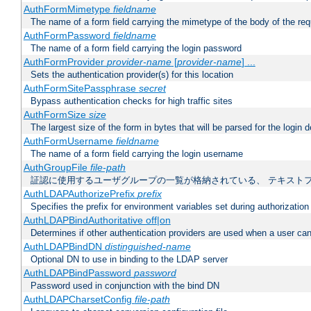
AuthFormMimetype
fieldname
The name of a form field carrying the mimetype of the body of the req
AuthFormPassword
fieldname
The name of a form field carrying the login password
AuthFormProvider
provider-name
[
provider-name
] ...
Sets the authentication provider(s) for this location
AuthFormSitePassphrase
secret
Bypass authentication checks for high traffic sites
AuthFormSize
size
The largest size of the form in bytes that will be parsed for the login d
AuthFormUsername
fieldname
The name of a form field carrying the login username
AuthGroupFile
file-path
証認に使用するユーザグループの一覧が格納されている、 テキスト
AuthLDAPAuthorizePrefix
prefix
Specifies the prefix for environment variables set during authorization
AuthLDAPBindAuthoritative off|on
Determines if other authentication providers are used when a user can
AuthLDAPBindDN
distinguished-name
Optional DN to use in binding to the LDAP server
AuthLDAPBindPassword
password
Password used in conjunction with the bind DN
AuthLDAPCharsetConfig
file-path