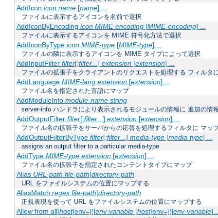
AddIcon
icon
name
[
name
] ...
ファイルに表示するアイコンを名前で選択
AddIconByEncoding
icon
MIME-encoding
[
MIME-encoding
] ...
ファイルに表示するアイコンを MIME 符号化方法で選択
AddIconByType
icon
MIME-type
[
MIME-type
] ...
ファイルの隣に表示するアイコンを MIME タイプによって選択
AddInputFilter
filter
[;
filter
...]
extension
[
extension
] ...
ファイルの拡張子をクライアントのリクエストを処理する フィルタ
AddLanguage
MIME-lang
extension
[
extension
] ...
ファイル名を指定された言語にマップ
AddModuleInfo
module-name
string
server-info ハンドラにより表示されるモジュールの情報に 追加の
AddOutputFilter
filter
[;
filter
...]
extension
[
extension
] ...
ファイル名の拡張子をサーバからの応答を処理するフィルタに マッ
AddOutputFilterByType
filter
[;
filter
...]
media-type
[
media-type
] ...
assigns an output filter to a particular media-type
AddType
MIME-type
extension
[
extension
] ...
ファイル名の拡張子を指定されたコンテントタイプにマップ
Alias
URL-path
file-path
|
directory-path
URL をファイルシステムの位置にマップする
AliasMatch
regex
file-path
|
directory-path
正規表現を使って URL をファイルシステムの位置にマップする
Allow from all|
host
|env=[!]
env-variable
[
host
|env=[!]
env-variable
] .