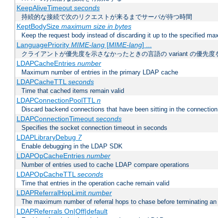
KeepAliveTimeout
seconds
持続的な接続で次のリクエストが来るまでサーバが待つ時間
KeptBodySize
maximum size in bytes
Keep the request body instead of discarding it up to the specified ma
LanguagePriority
MIME-lang
[
MIME-lang
] ...
クライアントが優先度を示さなかったときの言語の variant の優先度
LDAPCacheEntries
number
Maximum number of entries in the primary LDAP cache
LDAPCacheTTL
seconds
Time that cached items remain valid
LDAPConnectionPoolTTL
n
Discard backend connections that have been sitting in the connection
LDAPConnectionTimeout
seconds
Specifies the socket connection timeout in seconds
LDAPLibraryDebug
7
Enable debugging in the LDAP SDK
LDAPOpCacheEntries
number
Number of entries used to cache LDAP compare operations
LDAPOpCacheTTL
seconds
Time that entries in the operation cache remain valid
LDAPReferralHopLimit
number
The maximum number of referral hops to chase before terminating a
LDAPReferrals On|Off|default