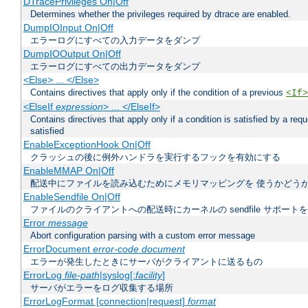
DTracePrivileges On|Off
Determines whether the privileges required by dtrace are enabled.
DumpIOInput On|Off
エラーログにすべての入力データをダンプ
DumpIOOutput On|Off
エラーログにすべての出力データをダンプ
<Else> ... </Else>
Contains directives that apply only if the condition of a previous
<If>
<ElseIf
expression
> ... </ElseIf>
Contains directives that apply only if a condition is satisfied by a req
satisfied
EnableExceptionHook On|Off
クラッシュの後に例外ハンドラを実行するフックを有効にする
EnableMMAP On|Off
配送中にファイルを読み込むためにメモリマッピングを 使うかどう
EnableSendfile On|Off
ファイルのクライアントへの配送時にカーネルの sendfile サポート
Error
message
Abort configuration parsing with a custom error message
ErrorDocument
error-code document
エラーが発生したときにサーバがクライアントに送るもの
ErrorLog
file-path
|syslog[:
facility
]
サーバがエラーをログ収集する場所
ErrorLogFormat [connection|request]
format