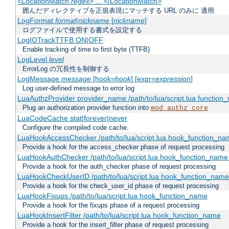
<LocationMatch
regex
> ... </LocationMatch>
囲んだディレクティブを正規表現にマッチする URL のみに 適用
LogFormat
format
|
nickname
[
nickname
]
ログファイルで使用する書式を設定する
LogIOTrackTTFB ON|OFF
Enable tracking of time to first byte (TTFB)
LogLevel
level
ErrorLog の冗長性を制御する
LogMessage
message
[hook=
hook
] [expr=
expression
]
Log user-defined message to error log
LuaAuthzProvider provider_name /path/to/lua/script.lua function
Plug an authorization provider function into
mod_authz_core
LuaCodeCache stat|forever|never
Configure the compiled code cache.
LuaHookAccessChecker /path/to/lua/script.lua hook_function_name
Provide a hook for the access_checker phase of request processing
LuaHookAuthChecker /path/to/lua/script.lua hook_function_name [
Provide a hook for the auth_checker phase of request processing
LuaHookCheckUserID /path/to/lua/script.lua hook_function_name [
Provide a hook for the check_user_id phase of request processing
LuaHookFixups /path/to/lua/script.lua hook_function_name
Provide a hook for the fixups phase of a request processing
LuaHookInsertFilter /path/to/lua/script.lua hook_function_name
Provide a hook for the insert_filter phase of request processing