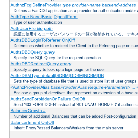
AuthnzFcgiDefineProvider
type
provider-name
backend-address
Defines a FastCGI application as a provider for authentication and/or 
AuthType None|Basic|Digest|Form
Type of user authentication
AuthUserFile
file-path
認証に使用するユーザとパスワードの一覧が格納されている、 テキ
AuthzDBDLoginToReferer On|Off
Determines whether to redirect the Client to the Referring page on succ
AuthzDBDQuery
query
Specify the SQL Query for the required operation
AuthzDBDRedirectQuery
query
Specify a query to look up a login page for the user
AuthzDBMType default|SDBM|GDBM|NDBM|DB
Sets the type of database file that is used to store list of user groups
<AuthzProviderAlias
baseProvider Alias Require-Parameters
> ...
Enclose a group of directives that represent an extension of a base au
AuthzSendForbiddenOnFailure On|Off
Send '403 FORBIDDEN' instead of '401 UNAUTHORIZED' if authenticat
BalancerGrowth
#
Number of additional Balancers that can be added Post-configuration
BalancerInherit On|Off
Inherit ProxyPassed Balancers/Workers from the main server