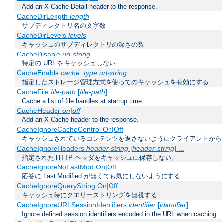
Add an X-Cache-Detail header to the response.
CacheDirLength
length
サブディレクトリ名の文字数
CacheDirLevels
levels
キャッシュのサブディレクトリの深さの数
CacheDisable
url-string
特定の URL をキャッシュしない
CacheEnable
cache_type
url-string
指定したストレージ管理方式を使ってのキャッシュを有効にする
CacheFile
file-path
[
file-path
] ...
Cache a list of file handles at startup time
CacheHeader
on|off
Add an X-Cache header to the response.
CacheIgnoreCacheControl On|Off
キャッシュされているコンテンツを返さないようにクライアントから
CacheIgnoreHeaders
header-string
[
header-string
] ...
指定された HTTP ヘッダをキャッシュに保存しない。
CacheIgnoreNoLastMod On|Off
応答に Last Modified が無くても気にしないようにする
CacheIgnoreQueryString On|Off
キャッシュ時にクエリーストリングを無視する
CacheIgnoreURLSessionIdentifiers
identifier
[
identifier
] ...
Ignore defined session identifiers encoded in the URL when caching