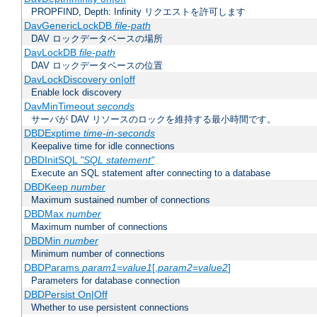
PROPFIND, Depth: Infinity リクエストを許可します
DavGenericLockDB
file-path
DAV ロックデータベースの場所
DavLockDB
file-path
DAV ロックデータベースの位置
DavLockDiscovery on|off
Enable lock discovery
DavMinTimeout
seconds
サーバが DAV リソースのロックを維持する最小時間です。
DBDExptime
time-in-seconds
Keepalive time for idle connections
DBDInitSQL
"SQL statement"
Execute an SQL statement after connecting to a database
DBDKeep
number
Maximum sustained number of connections
DBDMax
number
Maximum number of connections
DBDMin
number
Minimum number of connections
DBDParams
param1
=
value1
[,
param2
=
value2
]
Parameters for database connection
DBDPersist On|Off
Whether to use persistent connections