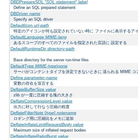
DBDPrepareSQL
"SQL statement"
label
Define an SQL prepared statement
DBDriver
name
Specify an SQL driver
DefaultIcon
url-path
特定のアイコンが何も設定されていない時に ファイルに表示するア
DefaultLanguage
MIME-lang
あるスコープのすべてのファイルを指定された言語に 設定する
DefaultRuntimeDir
directory-path
Base directory for the server run-time files
DefaultType
MIME-type|none
サーバがコンテントタイプを決定できないときに 送られる MIME 
Define
parameter-name
変数の存在を宣言する
DeflateBufferSize
value
zlib が一度に圧縮する塊の大きさ
DeflateCompressionLevel
value
出力に対して行なう圧縮の程度
DeflateFilterNote [
type
]
notename
ロギング用に圧縮比をメモに追加
DeflateInflateLimitRequestBody
value
Maximum size of inflated request bodies
DeflateInflateRatioBurst
value