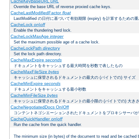
CacheKeyBaseURL
URL
Override the base URL of reverse proxied cache keys.
CacheLastModifiedFactor
float
LastModified の日付に基づいて有効期限 (expiry) を計算するため
CacheLock
on|off
Enable the thundering herd lock.
CacheLockMaxAge
integer
Set the maximum possible age of a cache lock.
CacheLockPath
directory
Set the lock path directory.
CacheMaxExpire
seconds
ドキュメントをキャッシュする最大時間を秒数で表したもの
CacheMaxFileSize
bytes
キャッシュに保管されるドキュメントの最大の (バイトでの) サイズ
CacheMinExpire
seconds
ドキュメントをキャッシュする最小秒数
CacheMinFileSize
bytes
キャッシュに保管されるドキュメントの最小限の (バイトでの) 大き
CacheNegotiatedDocs On|Off
コンテントネゴシエーションされたドキュメントをプロキシサーバが
CacheQuickHandler
on|off
Run the cache from the quick handler.
The minimum size (in bytes) of the document to read and be cached 