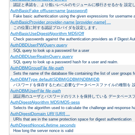
認証と承認を、より低いレベルのモジュールに移行させるかを 設定
AuthBasicFake off|
username
[
password
]
Fake basic authentication using the given expressions for username
AuthBasicProvider
provider-name
[
provider-name
] ...
この位置に対する認証プロバイダを設定します。
AuthBasicUseDigestAlgorithm MD5|Off
Check passwords against the authentication providers as if Digest Aut
AuthDBDUserPWQuery
query
SQL query to look up a password for a user
AuthDBDUserRealmQuery
query
SQL query to look up a password hash for a user and realm.
AuthDBMGroupFile
file-path
Sets the name of the database file containing the list of user groups f
AuthDBMType default|SDBM|GDBM|NDBM|DB
パスワードを保存するために必要なデータベースファイルの種類を 
AuthDBMUserFile
file-path
認証用のユーザとパスワードのリストを保持している データベース
AuthDigestAlgorithm MD5|MD5-sess
Selects the algorithm used to calculate the challenge and response ha
AuthDigestDomain
URI
[
URI
] ...
URIs that are in the same protection space for digest authentication
AuthDigestNonceLifetime
seconds
How long the server nonce is valid