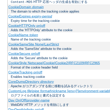
HTTP 応答ヘッダの生成を有効にする
Content-MD5
CookieDomain
domain
The domain to which the tracking cookie applies
CookieExpires
expiry-period
Expiry time for the tracking cookie
CookieHTTPOnly on|off
Adds the 'HTTPOnly' attribute to the cookie
CookieName
token
Name of the tracking cookie
CookieSameSite None|Lax|Strict
Adds the 'SameSite' attribute to the cookie
CookieSecure on|off
Adds the 'Secure' attribute to the cookie
CookieStyle Netscape|Cookie|Cookie2|RFC2109|RFC2965
Format of the cookie header field
CookieTracking on|off
Enables tracking cookie
CoreDumpDirectory
directory
Apache がコアダンプする前に移動を試みるディレクトリ
CustomLog
file
|
pipe
format
|
nickname
[env=[!]
environment-variab
ログファイルの名前と書式を設定する
Dav On|Off|
provider-name
WebDAV HTTP メソッドを有効にします
DavDepthInfinity on|off