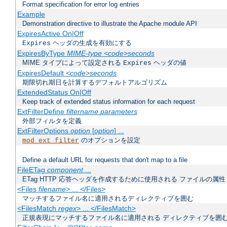
Format specification for error log entries
Example
Demonstration directive to illustrate the Apache module API
ExpiresActive On|Off
ヘッダの生成を有効にする
Expires
ExpiresByType
MIME-type
<code>seconds
MIME タイプによって設定される
ヘッダの値
Expires
ExpiresDefault
<code>seconds
期限切れ期日を計算するデフォルトアルゴリズム
ExtendedStatus On|Off
Keep track of extended status information for each request
ExtFilterDefine
filtername
parameters
外部フィルタを定義
ExtFilterOptions
option
[
option
] ...
のオプションを設定
mod_ext_filter
Define a default URL for requests that don't map to a file
FileETag
component
...
ETag HTTP 応答ヘッダを作成するために使用される ファイルの属性
<Files
filename
> ... </Files>
マッチするファイル名に適用されるディレクティブを囲む
<FilesMatch
regex
> ... </FilesMatch>
正規表現にマッチするファイル名に適用される ディレクティブを囲