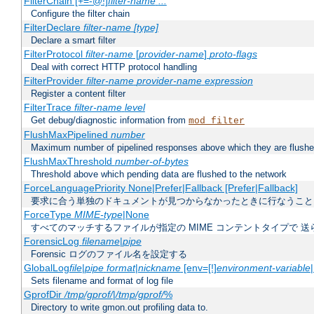
FilterChain [+=-@!]
filter-name
...
Configure the filter chain
FilterDeclare
filter-name
[type]
Declare a smart filter
FilterProtocol
filter-name
[
provider-name
]
proto-flags
Deal with correct HTTP protocol handling
FilterProvider
filter-name
provider-name
expression
Register a content filter
FilterTrace
filter-name
level
Get debug/diagnostic information from
mod_filter
FlushMaxPipelined
number
Maximum number of pipelined responses above which they are flushe
FlushMaxThreshold
number-of-bytes
Threshold above which pending data are flushed to the network
ForceLanguagePriority None|Prefer|Fallback [Prefer|Fallback]
要求に合う単独のドキュメントが見つからなかったときに行なうこと
ForceType
MIME-type
|None
すべてのマッチするファイルが指定の MIME コンテントタイプで 
ForensicLog
filename
|
pipe
Forensic ログのファイル名を設定する
GlobalLog
file
|
pipe
format
|
nickname
[env=[!]
environment-variable
Sets filename and format of log file
GprofDir
/tmp/gprof/
|
/tmp/gprof/
%
Directory to write gmon.out profiling data to.