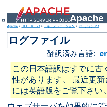
Apach
Apache
>
HTTP サーバ
>
ドキュメンテーション
>
バージョン 2.4
ログファイル
翻訳済み言語:
e
この日本語訳はすでに古
性があります。 最近更
には英語版をご覧下さい
ウェブサーバを効果的に管