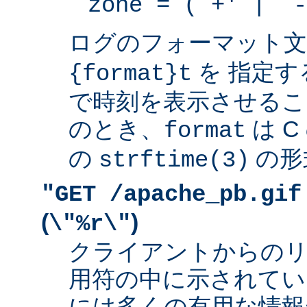
zone = (`+' | `-
ログのフォーマット
を 指定す
{format}t
で時刻を表示させるこ
のとき、
は 
format
の
の形
strftime(3)
"GET /apache_pb.gif
(
)
\"%r\"
クライアントからの
用符の中に示されてい
には多くの有用な情報