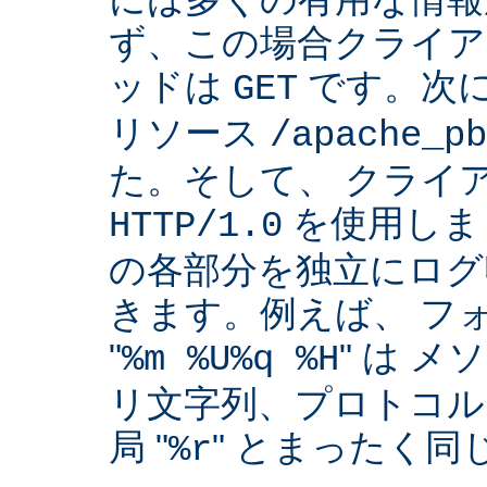
ず、この場合クライア
ッドは
です。次
GET
リソース
/apache_pb
た。そして、 クライ
を使用しま
HTTP/1.0
の各部分を独立にログ
きます。例えば、 フ
"
" は 
%m %U%q %H
リ文字列、プロトコル
局 "
" とまったく
%r