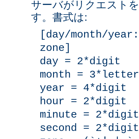
サーバがリクエストを
す。書式は:
[day/month/year:
zone]
day = 2*digit
month = 3*letter
year = 4*digit
hour = 2*digit
minute = 2*digit
second = 2*digit