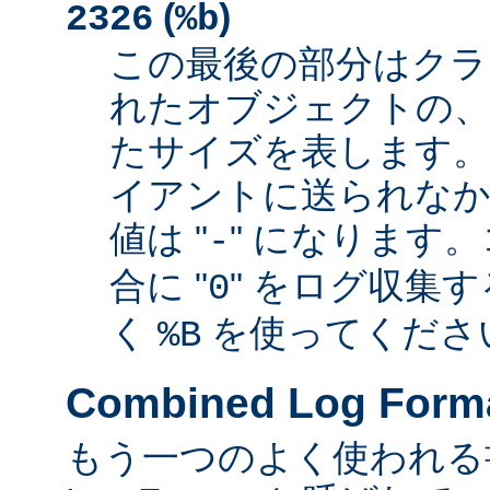
(
)
2326
%b
この最後の部分はクラ
れたオブジェクトの、
たサイズを表します
イアントに送られなか
値は "
" になります
-
合に "
" をログ収集
0
く
を使ってくださ
%B
Combined Log Form
もう一つのよく使われる書式