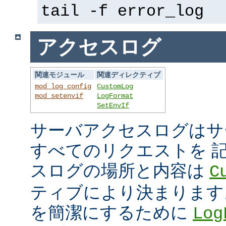
tail -f error_log
アクセスログ
関連モジュール
関連ディレクティブ
mod_log_config
CustomLog
mod_setenvif
LogFormat
SetEnvIf
サーバアクセスログはサ
すべてのリクエストを 
スログの場所と内容は
C
ティブにより決まります
を簡潔にするために
Log